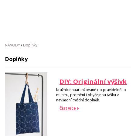
NÁVODY
/
Doplňky
Doplňky
DIY: Originální výšivka
Kružnice naaranžované do pravidelného
mustru, promění i obyčejnou tašku v
nevšední módní doplněk.
Číst více