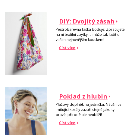
DIY: Dvojitý zásah
Pestrobarevná taška boduje: Zpracujete
na ni textilní zbytky, a může tak ladit s
vaším nejnovějším kouskem!
Číst více
Poklad z hlubin
Plážový doplněk na jedničku. Náušnice
imitující korály zazáří stejně jako ty
pravé, přirodě ale neublíží!
Číst více