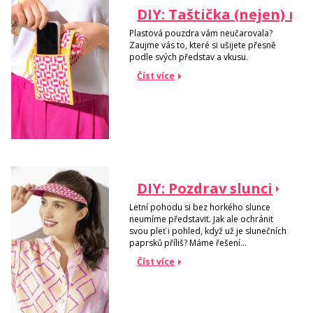
DIY: Taštička (nejen) na
Plastová pouzdra vám neučarovala?
Zaujme vás to, které si ušijete přesně
podle svých představ a vkusu.
Číst více
DIY: Pozdrav slunci
Letní pohodu si bez horkého slunce
neumíme představit. Jak ale ochránit
svou pleť i pohled, když už je slunečních
paprsků příliš? Máme řešení...
Číst více