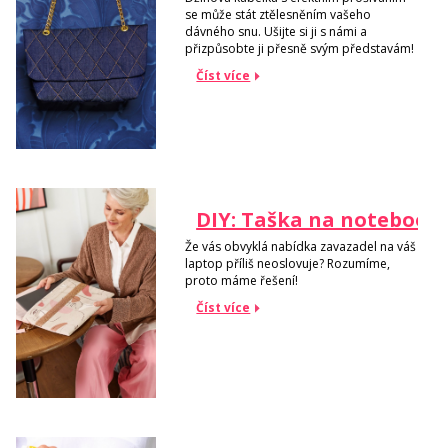
se může stát ztělesněním vašeho
dávného snu. Ušijte si ji s námi a
přizpůsobte ji přesně svým představám!
Číst více
DIY: Taška na notebook
Že vás obvyklá nabídka zavazadel na váš
laptop příliš neoslovuje? Rozumíme,
proto máme řešení!
Číst více