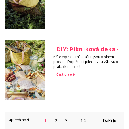
DIY: Pikniková deka
Přípravy na jarní sezónu jsou v plném
proudu. Doplňte si piknikovou výbavu o
praktickou deku!
Číst více
◀ Předchozí
1
2
3
14
Další ▶
...