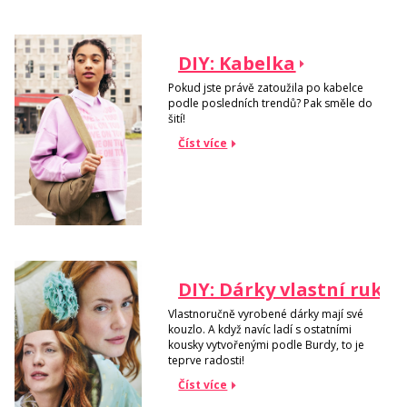
DIY: Kabelka
Pokud jste právě zatoužila po kabelce
podle posledních trendů? Pak směle do
šití!
Číst více
DIY: Dárky vlastní rukou
Vlastnoručně vyrobené dárky mají své
kouzlo. A když navíc ladí s ostatními
kousky vytvořenými podle Burdy, to je
teprve radosti!
Číst více