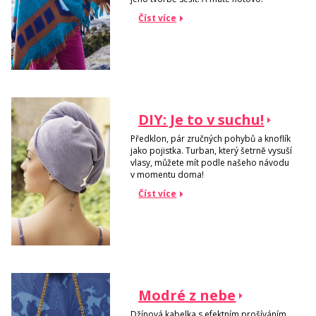
Číst více
DIY: Je to v suchu!
Předklon, pár zručných pohybů a knoflík
jako pojistka. Turban, který šetrně vysuší
vlasy, můžete mít podle našeho návodu
v momentu doma!
Číst více
Modré z nebe
Džínová kabelka s efektním prošíváním