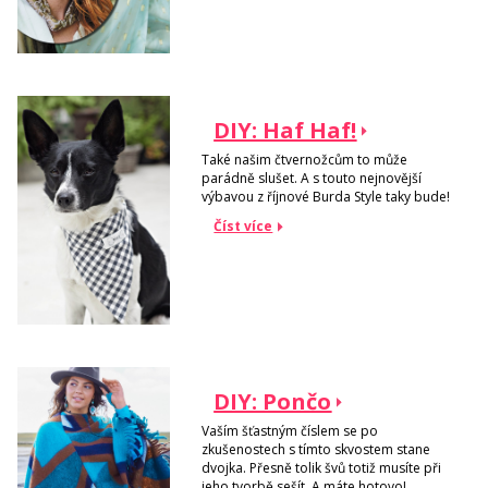
DIY: Haf Haf!
Také našim čtvernožcům to může
parádně slušet. A s touto nejnovější
výbavou z říjnové Burda Style taky bude!
Číst více
DIY: Pončo
Vaším šťastným číslem se po
zkušenostech s tímto skvostem stane
dvojka. Přesně tolik švů totiž musíte při
jeho tvorbě sešít. A máte hotovo!