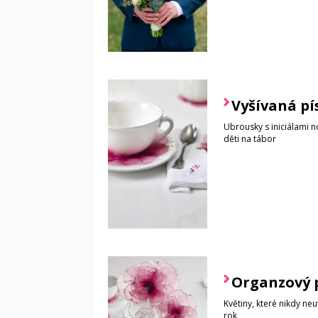
Vyšívaná p
Ubrousky s iniciálami 
děti na tábor
Organzový 
Květiny, které nikdy n
rok