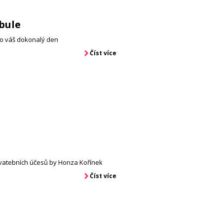
bule
o váš dokonalý den
Číst více
 svatebních účesů by Honza Kořínek
Číst více