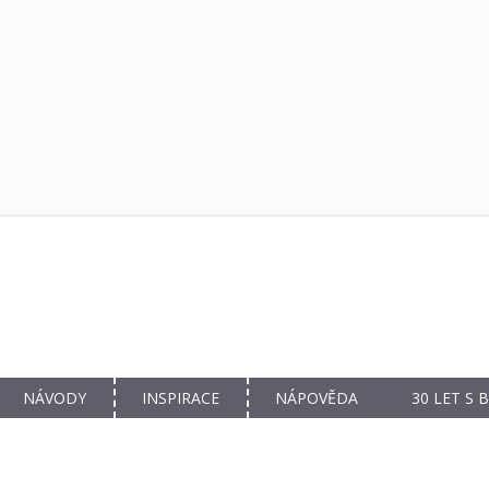
NÁVODY
INSPIRACE
NÁPOVĚDA
30 LET S