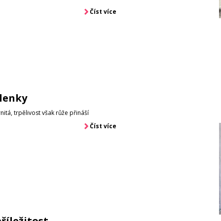
Číst více
lenky
itá, trpělivost však růže přináší
Číst více
říležitost