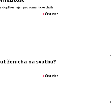
 doplňků nejen pro romantické chvíle
Číst více
ut ženicha na svatbu?
Číst více