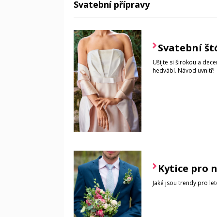
Svatební přípravy
Svatební št
Ušijte si širokou a dec
hedvábí. Návod uvnitř!
Kytice pro 
Jaké jsou trendy pro le