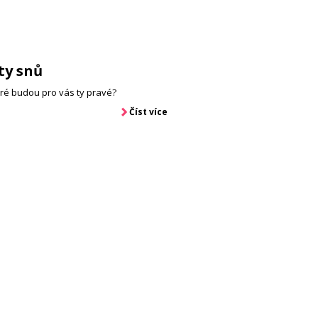
ty snů
teré budou pro vás ty pravé?
Číst více