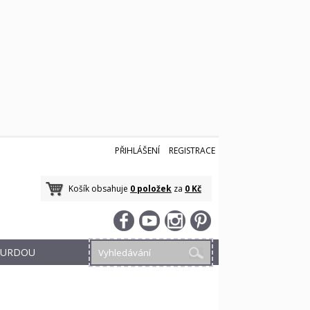
PŘIHLÁŠENÍ
REGISTRACE
Košík obsahuje
0 položek
za
0 Kč
 BURDOU