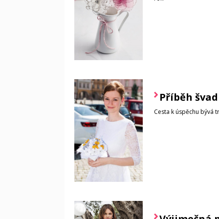
Příběh švad
Cesta k úspěchu bývá trn
Výjimečná p