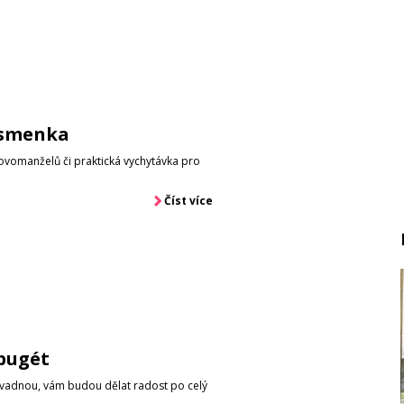
ísmenka
novomanželů či praktická vychytávka pro
Číst více
pugét
euvadnou, vám budou dělat radost po celý