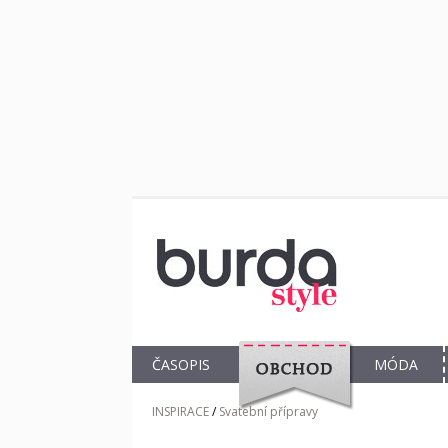
ČASOPIS
MÓDA
OBCHOD
INSPIRACE
/
Svatební přípravy