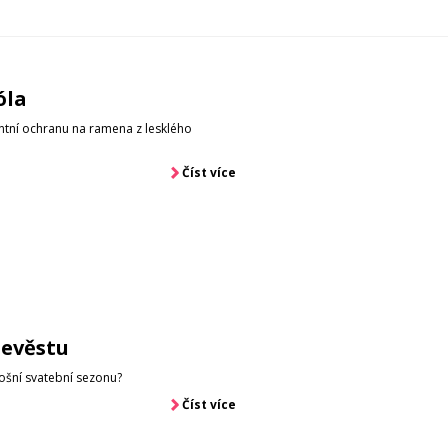
óla
entní ochranu na ramena z lesklého
Číst více
nevěstu
tošní svatební sezonu?
Číst více