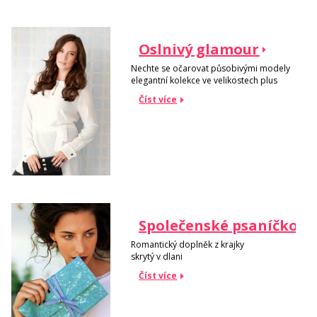
Oslnivý glamour
Nechte se očarovat působivými modely
elegantní kolekce ve velikostech plus
Číst více
Společenské psaníčko
Romantický doplněk z krajky
skrytý v dlani
Číst více