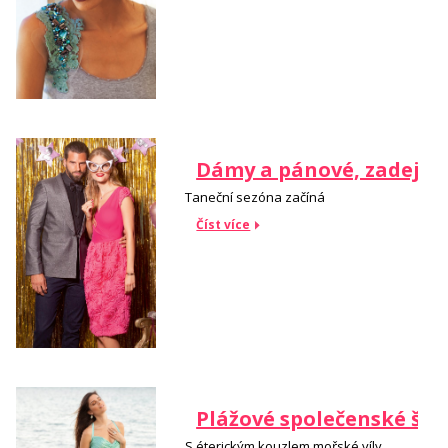
Dámy a pánové, zadejte 
Taneční sezóna začíná
Číst více
Plážové společenské šat
S éterickým kouzlem mořské víly