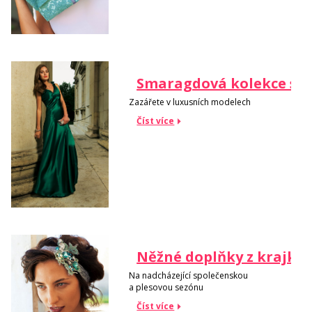
Smaragdová kolekce spo
Zazářete v luxusních modelech
Číst více
Něžné doplňky z krajky
Na nadcházející společenskou
a plesovou sezónu
Číst více