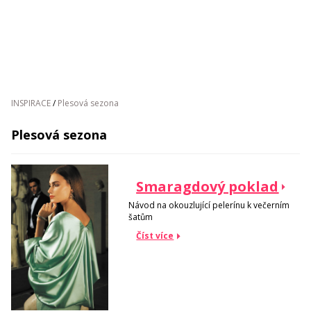
INSPIRACE
/
Plesová sezona
Plesová sezona
Smaragdový poklad
Návod na okouzlující pelerínu k večerním
šatům
Číst více