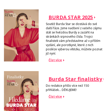
BURDA STAR 2025
Soutěž Burda Star se dostává do své
další fáze. Jsme nadšení z vašeho zájmu
stát se hvězdou Burdy a zazářit na
stránkách srpnového čísla. Trojici
finalistek vám představíme až v příštím
vydání, ale porotkyně, které z nich
posléze vyberou vítězku, můžete poznat
již nyní.
Číst více
Burda Star finalistky
Do redakce přišlo více než 150
přihlášek... DĚKUJEME!
Číst více