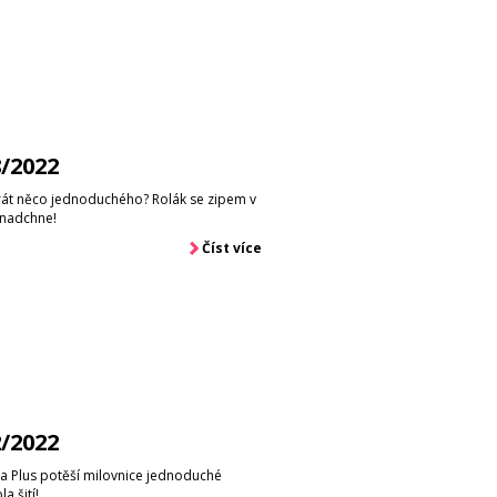
8/2022
krát něco jednoduchého? Rolák se zipem v
ě nadchne!
Číst více
2/2022
a Plus potěší milovnice jednoduché
a šití!