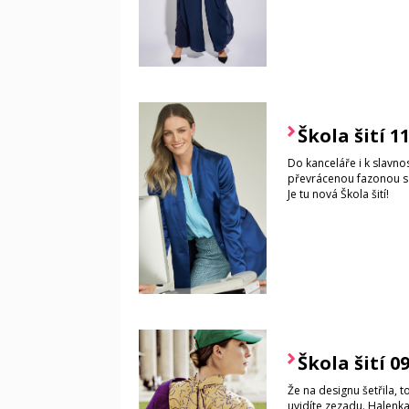
Škola šití 1
Do kanceláře i k slavno
převrácenou fazonou s 
Je tu nová Škola šití!
Škola šití 0
Že na designu šetřila, t
uvidíte zezadu. Halenka