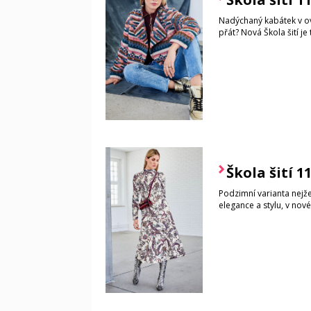
Nadýchaný kabátek v over
přát? Nová Škola šití je 
Škola šití 1
Podzimní varianta nejž
elegance a stylu, v nové 