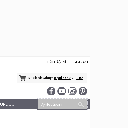
PŘIHLÁŠENÍ
REGISTRACE
Košík obsahuje
0 položek
za
0 Kč
 BURDOU