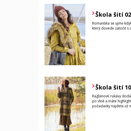
Škola šití 0
Romantika se ujme kdyko
který dovede zatočit s 
Škola šití 1
Raglánové rukávy dodáv
po vlně a máte highlight
požadavky najdete už ny