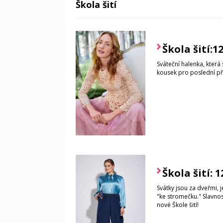
Škola šití
Škola šití:1
Sváteční halenka, která 
kousek pro poslední pře
Škola šití: 
Svátky jsou za dveřmi,
"ke stromečku." Slavnost
nové Škole šití!