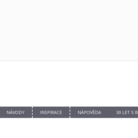
NÁVODY
INSPIRACE
NÁPOVĚDA
30 LET S