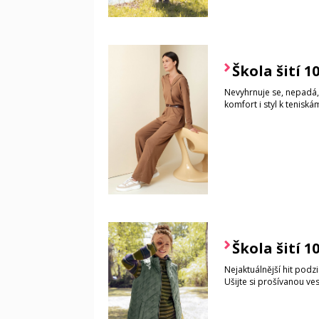
Škola šití 1
Nevyhrnuje se, nepadá, j
komfort i styl k tenisk
Škola šití 1
Nejaktuálnější hit podzi
Ušijte si prošívanou ves