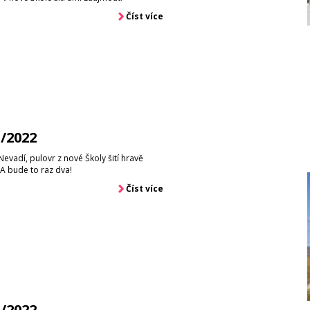
Číst více
1/2022
 Nevadí, pulovr z nové Školy šití hravě
. A bude to raz dva!
Číst více
1/2022