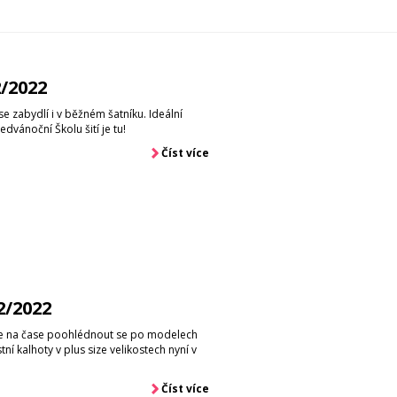
2/2022
se zabydlí i v běžném šatníku. Ideální
dvánoční Školu šití je tu!
Číst více
12/2022
 je na čase poohlédnout se po modelech
ní kalhoty v plus size velikostech nyní v
Číst více