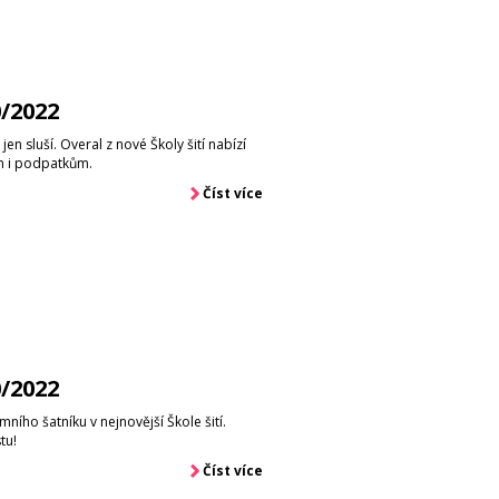
0/2022
en sluší. Overal z nové Školy šití nabízí
ám i podpatkům.
Číst více
0/2022
mního šatníku v nejnovější Škole šití.
tu!
Číst více