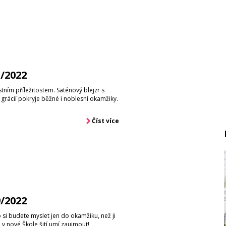
1/2022
stním příležitostem. Saténový blejzr s
grácií pokryje běžné i noblesní okamžiky.
Číst více
9/2022
o si budete myslet jen do okamžiku, než ji
 v nové Škole šití umí zaujmout!