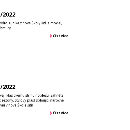
2/2022
liv. Tunika z nové Školy šití je model,
chmury!
Číst více
0/2022
ají klasickému střihu noblesu. Sáhněte
 sezóny. Stylový plášť splňující náročné
ní v nové Škole šití!
Číst více