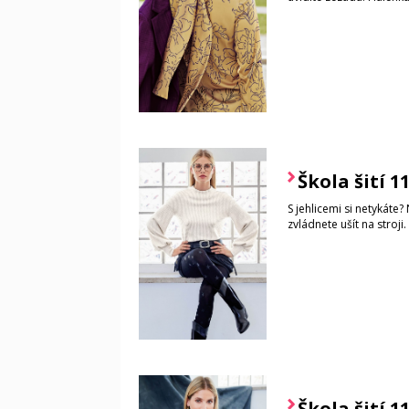
Škola šití 1
S jehlicemi si netykáte?
zvládnete ušít na stroji
Škola šití 1