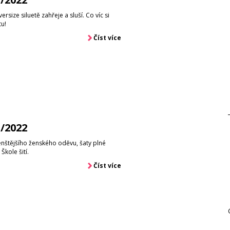
size siluetě zahřeje a sluší. Co víc si
tu!
Číst více
1/2022
enštějšího ženského oděvu, šaty plné
Škole šití.
Číst více