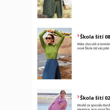
Škola šití 0
Máte chuť ušít si tento
nové Škole šití vás jist
Škola šití 0
Model ze speciálu Burd
elegance. Je tu nová Škol