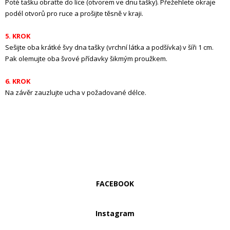
Poté tašku obraťte do líce (otvorem ve dnu tašky). Přežehlete okraje
podél otvorů pro ruce a prošijte těsně v kraji.
5. KROK
Sešijte oba krátké švy dna tašky (vrchní látka a podšívka) v šíři 1 cm.
Pak olemujte oba švové přídavky šikmým proužkem.
6. KROK
Na závěr zauzlujte ucha v požadované délce.
FACEBOOK
Instagram