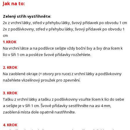
Jak na to:
Zelený střih vystřihněte:
2x z vrchní látky, střed v přehybu látky, švový přídavek po obvodu 1 cm
2x z podšívkoviny, střed v přehybu látky, švový přídavek po obvodu 1
cm
1.KROK
Na vrchní látce a na podšívce sešijte vždy boční švy a švy dna lícem k
líci v šíři 1 cm a posléze švové přídavky rozžehlete.
2. KROK
Na zaoblené okraje (= otvory pro ruce) z vrchní látky a podšívkoviny
nažehlete vlizelínový proužek pro zpevnění.
3. KROK
Tašku z vrchní látky a tašku z podšívkoviny vsuňte lícem k líci do sebe
a sešijte je v šíři 1 cm. Švové přídavky sestřihněte na asi 4 mm,
zaoblená místa dole opatrně nastřihněte.
4. KROK