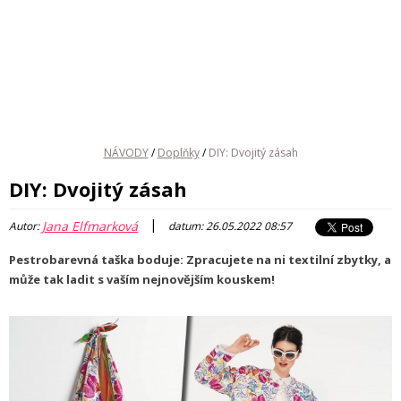
NÁVODY
/
Doplňky
/
DIY: Dvojitý zásah
DIY: Dvojitý zásah
|
Jana Elfmarková
Autor:
datum: 26.05.2022 08:57
Pestrobarevná taška boduje: Zpracujete na ni textilní zbytky, a
může tak ladit s vaším nejnovějším kouskem!