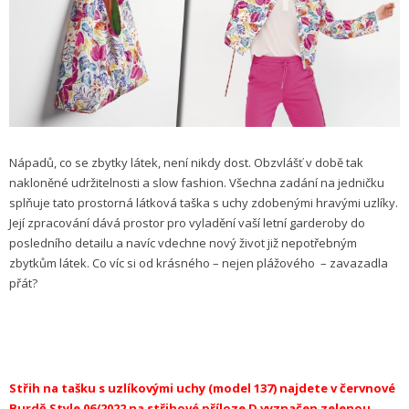
Nápadů, co se zbytky látek, není nikdy dost. Obzvlášť v době tak
nakloněné udržitelnosti a slow fashion. Všechna zadání na jedničku
splňuje tato prostorná látková taška s uchy zdobenými hravými uzlíky.
Její zpracování dává prostor pro vyladění vaší letní garderoby do
posledního detailu a navíc vdechne nový život již nepotřebným
zbytkům látek. Co víc si od krásného – nejen plážového – zavazadla
přát?
Střih na tašku s uzlíkovými uchy (model 137)
najdete v červnové
Burdě Style 06/2022 na
střihové příloze D vyznačen zelenou