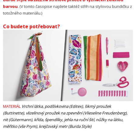
barvou
.
(V tomto časopise najdete taktéž střih na stylovou bundičku z
totožného materiálu.)
Co budete potřebovat?
MATERIÁL
Vrchní látka, podšívkovina (Editex), šikmý proužek
(Buttinette), vlizelínový proužek na zpevnění (Vlieseline Freudenberg),
nit
(Gütermann), křída, špendlíky, jehla na ruční šití, nůžky na látku,
měřítko
(vše Prym), krejčovský metr (Burda Style)