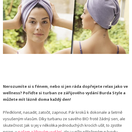
Nerozumíte si s fénem, nebo si jen ráda dopřejete relax jako ve
wellness? Pořiďte si turban ze zářijového vydání Burda Style a
můžete mít lázně doma každý den!
Předklonit, nasadit, zatočit, zapnout. Pár kroků k dokonale a šetrně
vysušeným vlasům. Díky turbanu ze savého BIO froté žádný sen, ale
skutečnost. Jak si jej v několika jednoduchých krocích ušít, to zjistíte
nejen v
našem zářijovém vydání
, ale i v níže přiloženém návodu.