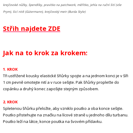
krejčovské nůžky, špendlíky, pravítko na patchwork, měřítko, jehla na ruční šití (vše
Prym), šicí nitě (Gütermann), krejčovský metr (Burda Style)
Střih najdete ZDE
Jak na to krok za krokem:
1. KROK
Tři ustřižené kousky elastické šňůrky spojte a na jednom konci je v šíři
1 cm pevně omotejte nití a v ruce sešijte. Pak šňůrky propleťte do
copánku a druhý konec zapošijte stejným způsobem.
2. KROK
Spletenou šňůrku přeložte, aby vzniklo poutko a oba konce sešijte.
Poutko přistehujte na značku na lícové straně u jednoho dílu turbanu.
Poutko leží na látce, konce poutka na švovém přídavku.