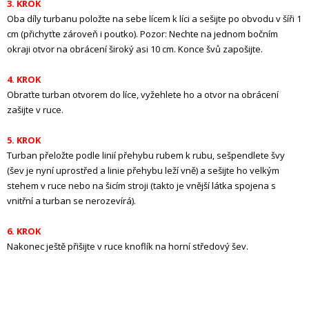
3. KROK
Oba díly turbanu položte na sebe lícem k líci a sešijte po obvodu v šíři 1
cm (přichyťte zároveň i poutko). Pozor: Nechte na jednom bočním
okraji otvor na obrácení široký asi 10 cm. Konce švů zapošijte.
4. KROK
Obraťte turban otvorem do líce, vyžehlete ho a otvor na obrácení
zašijte v ruce.
5. KROK
Turban přeložte podle linií přehybu rubem k rubu, sešpendlete švy
(šev je nyní uprostřed a linie přehybu leží vně) a sešijte ho velkým
stehem v ruce nebo na šicím stroji (takto je vnější látka spojena s
vnitřní a turban se nerozevírá).
6. KROK
Nakonec ještě přišijte v ruce knoflík na horní středový šev.