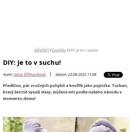
NÁVODY
/
Doplňky
/
DIY: Je to v suchu!
DIY: Je to v suchu!
|
Jana Elfmarková
Autor:
datum: 23.08.2022 11:08
Předklon, pár zručných pohybů a knoflík jako pojistka. Turban,
který šetrně vysuší vlasy, můžete mít podle našeho návodu v
momentu doma!