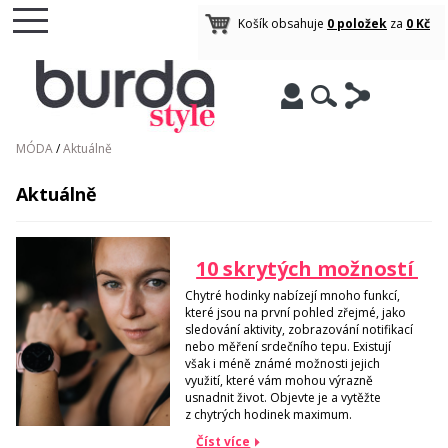
Košík obsahuje
0 položek
za
0 Kč
MÓDA
/
Aktuálně
Aktuálně
10 skrytých možností ch
Chytré hodinky nabízejí mnoho funkcí,
které jsou na první pohled zřejmé, jako
sledování aktivity, zobrazování notifikací
nebo měření srdečního tepu. Existují
však i méně známé možnosti jejich
využití, které vám mohou výrazně
usnadnit život. Objevte je a vytěžte
z chytrých hodinek maximum.
Číst více