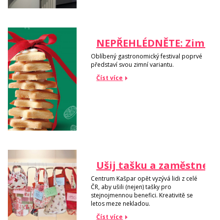
NEPŘEHLÉDNĚTE: Zimní Ap
Oblíbený gastronomický festival poprvé
představí svou zimní variantu.
Číst více
Ušij tašku a zaměstnej č
Centrum Kašpar opět vyzývá lidi z celé
ČR, aby ušili (nejen) tašky pro
stejnojmennou benefici. Kreativitě se
letos meze nekladou.
Číst více