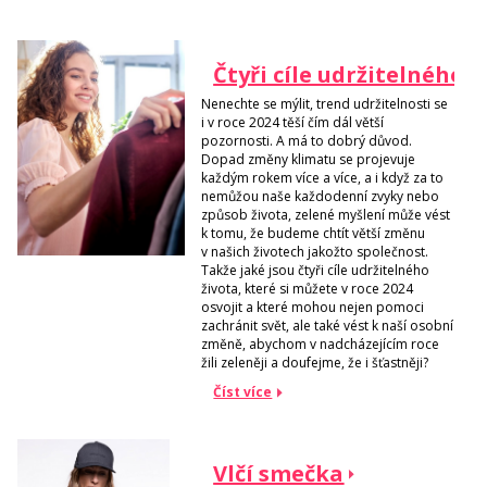
Čtyři cíle udržitelného ž
Nenechte se mýlit, trend udržitelnosti se
i v roce 2024 těší čím dál větší
pozornosti. A má to dobrý důvod.
Dopad změny klimatu se projevuje
každým rokem více a více, a i když za to
nemůžou naše každodenní zvyky nebo
způsob života, zelené myšlení může vést
k tomu, že budeme chtít větší změnu
v našich životech jakožto společnost.
Takže jaké jsou čtyři cíle udržitelného
života, které si můžete v roce 2024
osvojit a které mohou nejen pomoci
zachránit svět, ale také vést k naší osobní
změně, abychom v nadcházejícím roce
žili zeleněji a doufejme, že i šťastněji?
Číst více
Vlčí smečka