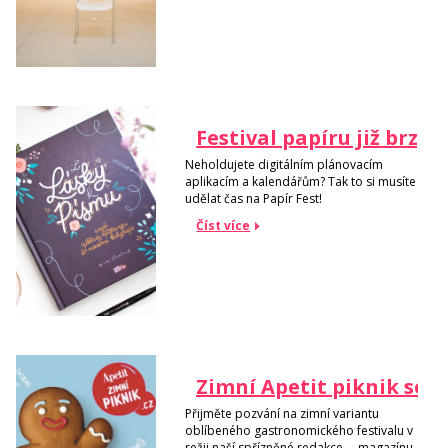
Festival papíru již brzy
Neholdujete digitálním plánovacím
aplikacím a kalendářům? Tak to si musíte
udělat čas na Papír Fest!
Číst více
Zimní Apetit piknik se bl
Přijměte pozvání na zimní variantu
oblíbeného gastronomického festivalu v
režii naší spřízněné redakce – magazínu