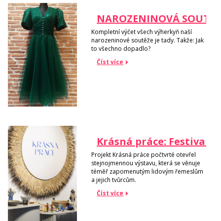
NAROZENINOVÁ SOUTĚŽ S 
Kompletní výčet všech výherkyň naší
narozeninové soutěže je tady. Takže: Jak
to všechno dopadlo?
Číst více
Krásná práce: Festival 
Projekt Krásná práce počtvrté otevřel
stejnojmennou výstavu, která se věnuje
téměř zapomenutým lidovým řemeslům
a jejich tvůrcům.
Číst více