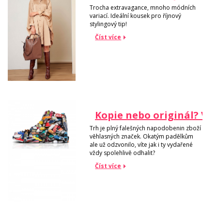
Trocha extravagance, mnoho módních
variací. Ideální kousek pro říjnový
stylingový tip!
Číst více
Kopie nebo originál? Vít
Trh je plný falešných napodobenin zboží
věhlasných značek. Okatým padělkům
ale už odzvonilo, víte jak i ty vydařené
vždy spolehlivě odhalit?
Číst více