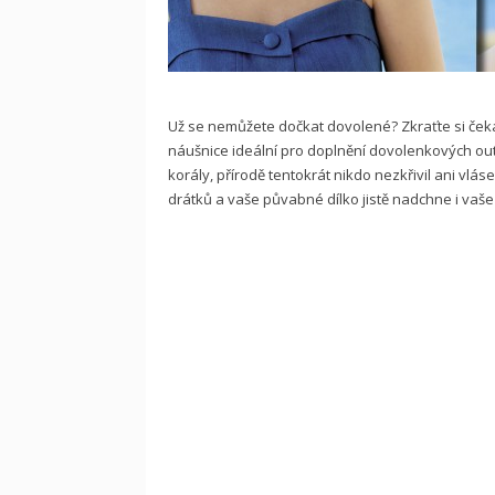
Už se nemůžete dočkat dovolené? Zkraťte si ček
náušnice ideální pro doplnění dovolenkových ou
korály, přírodě tentokrát nikdo nezkřivil ani vlás
drátků a vaše půvabné dílko jistě nadchne i vaše 