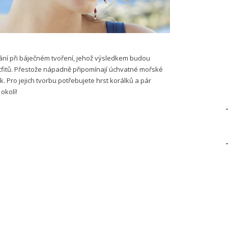
ání při báječném tvoření, jehož výsledkem budou
tfitů. Přestože nápadně připomínají úchvatné mořské
ek. Pro jejich tvorbu potřebujete hrst korálků a pár
okolí!