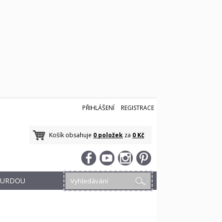
PŘIHLÁŠENÍ
REGISTRACE
Košík obsahuje
0 položek
za
0 Kč
 BURDOU