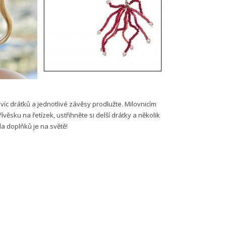
e víc drátků a jednotlivé závěsy prodlužte. Milovnicím
ívěsku na řetízek, ustřihněte si delší drátky a několik
da doplňků je na světě!