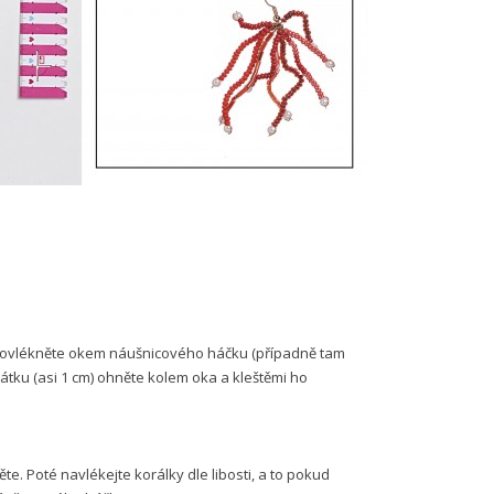
provlékněte okem náušnicového háčku (případně tam
átku (asi 1 cm) ohněte kolem oka a kleštěmi ho
te. Poté navlékejte korálky dle libosti, a to pokud