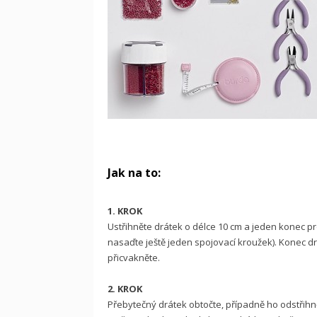
Jak na to:
1. KROK
Ustřihněte drátek o délce 10 cm a jeden konec 
nasaďte ještě jeden spojovací kroužek). Konec dr
přicvakněte.
2. KROK
Přebytečný drátek obtočte, případně ho odstřihně