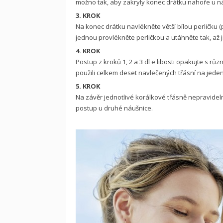
možno tak, aby zakryly konec drátku nahoře u 
3. KROK
Na konec drátku navlékněte větší bílou perličku 
jednou provlékněte perličkou a utáhněte tak, až 
4. KROK
Postup z kroků 1, 2 a 3 dl e libosti opakujte s rů
použili celkem deset navlečených třásní na jeden
5. KROK
Na závěr jednotlivé korálkové třásně nepravidel
postup u druhé náušnice.