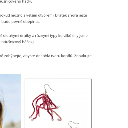
náušnicového háčku.
(pokud možno s větším otvorem). Drátek shora ještě
ji bude pevně obepínat.
zně dlouhými drátky a různými typy korálků (my jsme
 náušnicový háček).
ně zohýbejte, abyste dosáhla tvaru korálů. Zopakujte