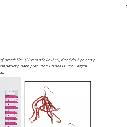
tý drátek šíře 0,30 mm (vše Rayher), různé druhy a barvy
né perličky (např. přes Knorr Prandell a Rico Design),
le)