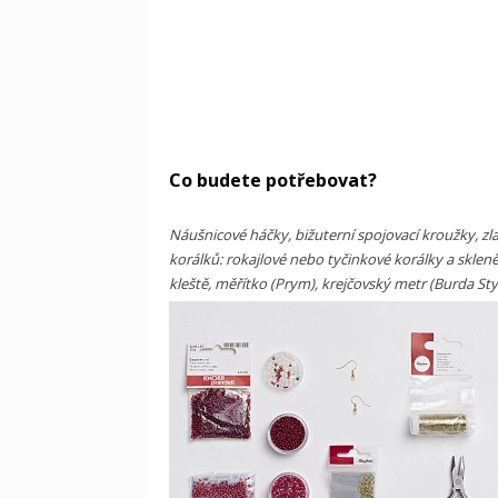
Co budete potřebovat?
Náušnicové háčky, bižuterní spojovací kroužky, zla
korálků: rokajlové nebo tyčinkové korálky a skleně
kleště, měřítko (Prym), krejčovský metr (Burda Sty