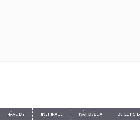
NÁVODY
INSPIRACE
NÁPOVĚDA
30 LET S