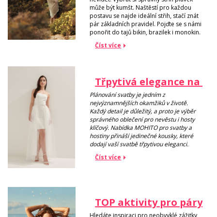
může být kumšt. Naštěstí pro každou
postavu se najde ideální střih, stačí znát
pár základních pravidel. Pojďte se s námi
ponořit do tajů bikin, brazilek i monokin.
Číst více
Třpytivá elegance na vaš
Plánování svatby je jedním z
nejvýznamnějších okamžiků v životě.
Každý detail je důležitý, a proto je výběr
správného oblečení pro nevěstu i hosty
klíčový. Nabídka MOHITO pro svatby a
hostiny přináší jedinečné kousky, které
dodají vaší svatbě třpytivou eleganci.
Číst více
TOP aktivity pro páry n
Hledáte inspiraci pro neobvyklé zážitky