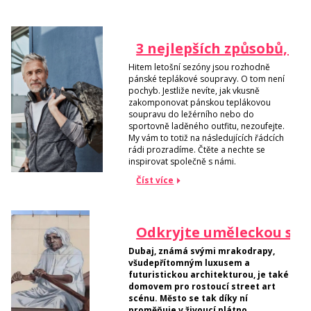
3 nejlepších způsobů, j
Hitem letošní sezóny jsou rozhodně
pánské teplákové soupravy. O tom není
pochyb. Jestliže nevíte, jak vkusně
zakomponovat pánskou teplákovou
soupravu do ležérního nebo do
sportovně laděného outfitu, nezoufejte.
My vám to totiž na následujících řádcích
rádi prozradíme. Čtěte a nechte se
inspirovat společně s námi.
Číst více
Odkryjte uměleckou str
Dubaj, známá svými mrakodrapy,
všudepřítomným luxusem a
futuristickou architekturou, je také
domovem pro rostoucí street art
scénu. Město se tak díky ní
proměňuje v živoucí plátno