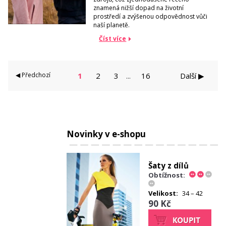
znamená nižší dopad na životní
prostředí a zvýšenou odpovědnost vůči
naší planetě.
Číst více
◀ Předchozí
1
2
3
16
Další ▶
...
Novinky v e-shopu
Šaty z dílů
Obtížnost:
Velikost:
34 – 42
90 Kč