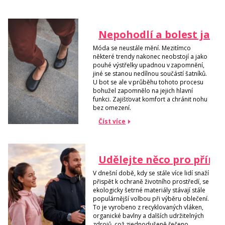
Nepohodlí a bolest jako 
Móda se neustále mění. Mezitímco
některé trendy nakonec neobstojí a jako
pouhé výstřelky upadnou v zapomnění,
jiné se stanou nedílnou součástí šatníků.
U bot se ale v průběhu tohoto procesu
bohužel zapomnělo na jejich hlavní
funkci. Zajišťovat komfort a chránit nohu
bez omezení.
Číst více
Udělejte něco pro příro
V dnešní době, kdy se stále více lidí snaží
přispět k ochraně životního prostředí, se
ekologicky šetrné materiály stávají stále
populárnější volbou při výběru oblečení.
To je vyrobeno z recyklovaných vláken,
organické bavlny a dalších udržitelných
zdrojů, což zjednodušeně řečeno