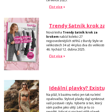
července 2025.
Číst více
Trendy šatník krok za 
Nová kniha
Trendy šatník krok za
krokem
nabízí kolekci 27
nejpovedenějších střihů z Burdy Style ve
velikostech 34 až 44 plus dva do velikosti
46. Vychází 12. dubna 2025.
Číst více
Ideální plavky? Existují!
Na pláž, k bazénu nebo jen tak na letní
opalovačku. Stylové plavky dají vyniknout
vaší postavě i stylu. Vyberte si ten, který
vám padne jako ulitý. Léto je tu co
nevidět. Vybrat si správný střih plavek