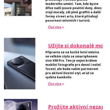
moderního umění. Tam, kde byste
dříve našli pouze pouštní duny, dnes
stojí muraly, zdi plné graffiti a další
formy street artu, které přitahují
pozornost místních i turistů.
Číst více
Užijte si dokonalé mobil
Připravte se na horké letní měsíce
ve velkém stylu se smartphonem
vivo X90 Pro. Ten je nejen králem
mobilní fotografie pro denní i noční
focení, ale bude vaším partnerem
pro aktivní životní styl, ať už se
vydáte kamkoliv.
Číst více
Prožijte aktivní nezapo