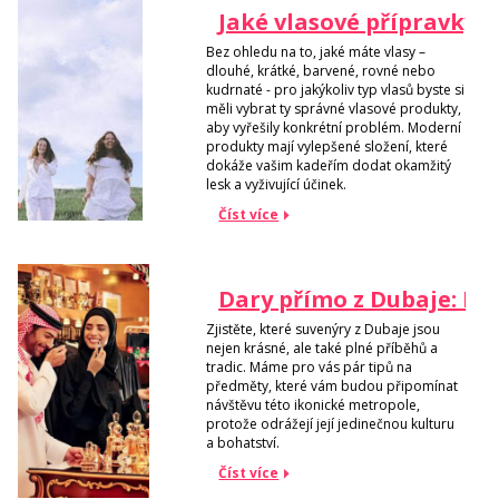
Jaké vlasové přípravky b
Bez ohledu na to, jaké máte vlasy –
dlouhé, krátké, barvené, rovné nebo
kudrnaté - pro jakýkoliv typ vlasů byste si
měli vybrat ty správné vlasové produkty,
aby vyřešily konkrétní problém. Moderní
produkty mají vylepšené složení, které
dokáže vašim kadeřím dodat okamžitý
lesk a vyživující účinek.
Číst více
Dary přímo z Dubaje: N
Zjistěte, které suvenýry z Dubaje jsou
nejen krásné, ale také plné příběhů a
tradic. Máme pro vás pár tipů na
předměty, které vám budou připomínat
návštěvu této ikonické metropole,
protože odrážejí její jedinečnou kulturu
a bohatství.
Číst více