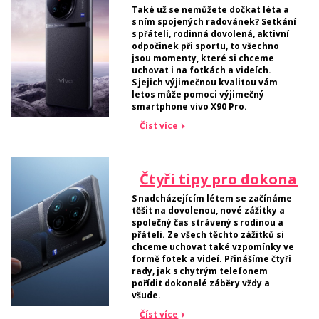
Také už se nemůžete dočkat léta a
s ním spojených radovánek? Setkání
s přáteli, rodinná dovolená, aktivní
odpočinek při sportu, to všechno
jsou momenty, které si chceme
uchovat i na fotkách a videích.
S jejich výjimečnou kvalitou vám
letos může pomoci výjimečný
smartphone vivo X90 Pro.
Číst více
Čtyři tipy pro dokonalé
S nadcházejícím létem se začínáme
těšit na dovolenou, nové zážitky a
společný čas strávený s rodinou a
přáteli. Ze všech těchto zážitků si
chceme uchovat také vzpomínky ve
formě fotek a videí. Přinášíme čtyři
rady, jak s chytrým telefonem
pořídit dokonalé záběry vždy a
všude.
Číst více