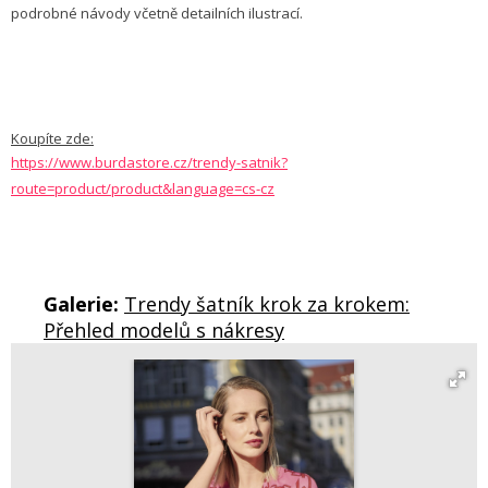
podrobné návody včetně detailních ilustrací.
Koupíte zde:
https://www.burdastore.cz/trendy-satnik?
route=product/product&language=cs-cz
Galerie:
Trendy šatník krok za krokem:
Přehled modelů s nákresy