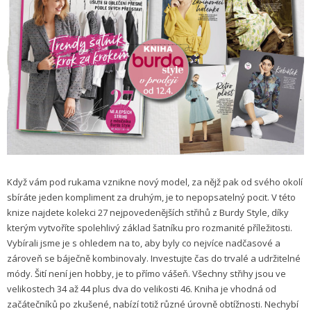
Když vám pod rukama vznikne nový model, za nějž pak od svého okolí
sbíráte jeden kompliment za druhým, je to nepopsatelný pocit. V této
knize najdete kolekci 27 nejpovedenějších střihů z Burdy Style, díky
kterým vytvoříte spolehlivý základ šatníku pro rozmanité příležitosti.
Vybírali jsme je s ohledem na to, aby byly co nejvíce nadčasové a
zároveň se báječně kombinovaly. Investujte čas do trvalé a udržitelné
módy. Šití není jen hobby, je to přímo vášeň. Všechny střihy jsou ve
velikostech 34 až 44 plus dva do velikosti 46. Kniha je vhodná od
začátečníků po zkušené, nabízí totiž různé úrovně obtížnosti. Nechybí