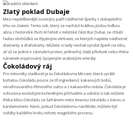
Zlatý poklad Dubaje
Mezi nejoblíbenější suvenýry patří nádherné šperky z dubajského
trhu se zlatem. Tento súk, který se nachází krátkou jízdou loďkou
abra z historické čtvrti Al Fahidi v městské části Bur Dubai, se chlubí
řadou obchůdků se třpytivými vitrínami, ve kterých najdete nádherné
diamanty a drahokamy. Můžete si tady nechat vyrobit šperk na míru,
ať už se jedná o zásnubní prsten, jedinečný zlatý přívěsek nebo třeba
náramek inspirovaný Spojenými arabskými emiráty.
Čokoládový ráj
Pro milovníky sladkostí je tu čokoládovna Mirzam, která vyrábí
bohatou čokoládu pouze ze tří ingrediencí: kakaových bobů,
nerafinovaného třtinového cukru a z kakaového másla. Čokoláda je
ochucena exotickými kořeněnými příchutěmi a odnést si tak můžete
třeba bílou čokoládu se šafránem nebo tmavou čokoládu s kávou a
kardamomem. Navíc, pokud čokoládovnu navštívíte, můžete být
svědky každého kroku tohoto magického procesu.