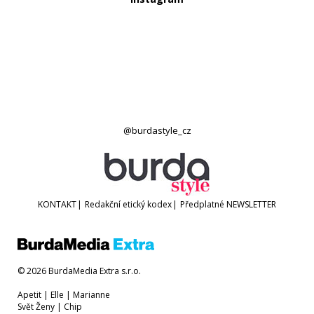
@burdastyle_cz
KONTAKT
|
Redakční etický kodex
|
Předplatné
NEWSLETTER
© 2026 BurdaMedia Extra s.r.o.
Apetit
|
Elle
|
Marianne
Svět Ženy
|
Chip