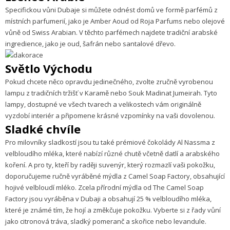
Specifickou vůni Dubaje si můžete odnést domů ve formě parfémů z
místních parfumerií, jako je Amber Aoud od Roja Parfums nebo olejové
vůně od Swiss Arabian. V těchto parfémech najdete tradiční arabské
ingredience, jako je oud, šafrán nebo santalové dřevo.
Světlo Východu
Pokud chcete něco opravdu jedinečného, zvolte zručně vyrobenou
lampu z tradičních tržišť v Karamě nebo Souk Madinat Jumeirah. Tyto
lampy, dostupné ve všech tvarech a velikostech vám originálně
vyzdobí interiér a připomene krásné vzpomínky na vaši dovolenou.
Sladké chvíle
Pro milovníky sladkostí jsou tu také prémiové čokolády Al Nassma z
velbloudího mléka, které nabízí různé chutě včetně datlí a arabského
koření. A pro ty, kteří by raději suvenýr, který rozmazlí vaši pokožku,
doporučujeme ručně vyráběné mýdla z Camel Soap Factory, obsahující
hojivé velbloudí mléko. Zcela přírodní mýdla od The Camel Soap
Factory jsou vyráběna v Dubaji a obsahují 25 % velbloudího mléka,
které je známé tím, že hojí a změkčuje pokožku. Vyberte si z řady vůní
jako citronová tráva, sladký pomeranč a skořice nebo levandule.