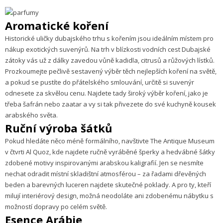
Aromatické koření
Historické uličky dubajského trhu s kořením jsou ideálním místem pro
nákup exotických suvenýrů. Na trh v blízkosti vodních cest Dubajské
zátoky vás už z dálky zavedou vůně kadidla, citrusů a růžových lístků.
Prozkoumejte pečlivě sestavený výběr těch nejlepších koření na světě,
a pokud se pustíte do přátelského smlouvání, určitě si suvenýr
odnesete za skvělou cenu. Najdete tady široký výběr koření, jako je
třeba šafrán nebo zaatar a vy si tak přivezete do své kuchyně kousek
arabského světa.
Ruční výroba šátků
Pokud hledáte něco méně formálního, navštivte The Antique Museum
v čtvrti Al Quoz, kde najdete ručně vyráběné šperky a hedvábné šátky
zdobené motivy inspirovanými arabskou kaligrafií. Jen se nesmíte
nechat odradit místní skladištní atmosférou – za řadami dřevěných
beden a barevných luceren najdete skutečné poklady. A pro ty, kteří
milují interiérový design, možná neodoláte ani zdobenému nábytku s
možností dopravy po celém světě.
Esence Arábie