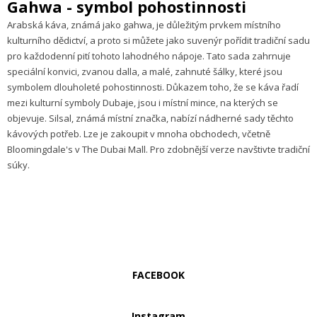
Gahwa - symbol pohostinnosti
Arabská káva, známá jako gahwa, je důležitým prvkem místního
kulturního dědictví, a proto si můžete jako suvenýr pořídit tradiční sadu
pro každodenní pití tohoto lahodného nápoje. Tato sada zahrnuje
speciální konvici, zvanou dalla, a malé, zahnuté šálky, které jsou
symbolem dlouholeté pohostinnosti. Důkazem toho, že se káva řadí
mezi kulturní symboly Dubaje, jsou i místní mince, na kterých se
objevuje. Silsal, známá místní značka, nabízí nádherné sady těchto
kávových potřeb. Lze je zakoupit v mnoha obchodech, včetně
Bloomingdale's v The Dubai Mall. Pro zdobnější verze navštivte tradiční
súky.
FACEBOOK
Instagram