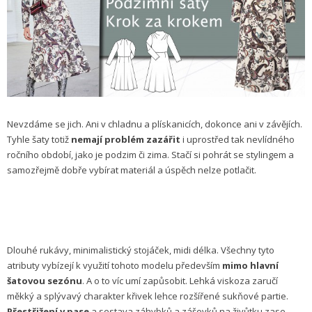
Nevzdáme se jich. Ani v chladnu a plískanicích, dokonce ani v závějích.
Tyhle šaty totiž
nemají problém zazářit
i uprostřed tak nevlídného
ročního období, jako je podzim či zima. Stačí si pohrát se stylingem a
samozřejmě dobře vybírat materiál a úspěch nelze potlačit.
Dlouhé rukávy, minimalistický stojáček, midi délka. Všechny tyto
atributy vybízejí k využití tohoto modelu především
mimo hlavní
šatovou sezónu
. A o to víc umí zapůsobit. Lehká viskoza zaručí
měkký a splývavý charakter křivek lehce rozšířené sukňové partie.
Přestřižení v pase
a sestava záhybků a záševků na živůtku zase