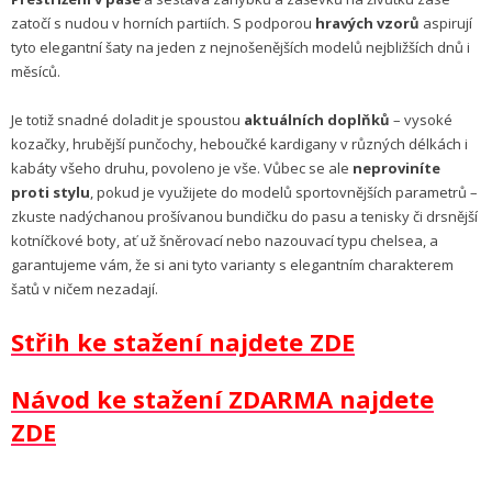
zatočí s nudou v horních partiích. S podporou
hravých vzorů
aspirují
tyto elegantní šaty na jeden z nejnošenějších modelů nejbližších dnů i
měsíců.
Je totiž snadné doladit je spoustou
aktuálních doplňků
– vysoké
kozačky, hrubější punčochy, heboučké kardigany v různých délkách i
kabáty všeho druhu, povoleno je vše. Vůbec se ale
neproviníte
proti stylu
, pokud je využijete do modelů sportovnějších parametrů –
zkuste nadýchanou prošívanou bundičku do pasu a tenisky či drsnější
kotníčkové boty, ať už šněrovací nebo nazouvací typu chelsea, a
garantujeme vám, že si ani tyto varianty s elegantním charakterem
šatů v ničem nezadají.
Střih ke stažení najdete ZDE
Návod ke stažení ZDARMA najdete
ZDE