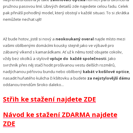
pružnou pasovou linií. Líbivých detailů zde najedete celou řadu. Celek
pak přináší pohodlný model, který obstojí v každé situaci. To si zkrátka
nemůžete nechat ujít!
Až bude hotov, jistě si nový a
neokoukaný overal
najde místo mezi
vašimi oblíbenými domácími kousky stejně jako ve výbavě pro
zábavný víkend s kamarádkami. Ať už k němu totiž obujete cokoliv,
vždy bez okolků a stylově
vpluje do každé společnosti
. Jako
svrchník přes něj stačí hodit prošívanou vestu delších rozměrů,
nadýchanou péřovou bundu nebo oblíbený
kabát v
košilové optice
,
nasadit huňatého kulicha či kšiltovku a budete
za nejstylovější dámu
oddanou trendům široko daleko...
Střih ke stažení najdete ZDE
Návod ke stažení ZDARMA najdete
ZDE