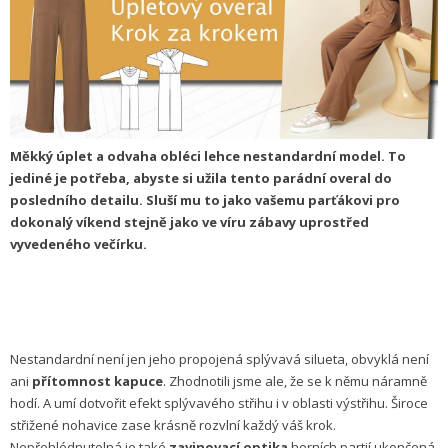
Měkký úplet a odvaha obléci lehce nestandardní model. To
jediné je potřeba, abyste si užila tento parádní overal do
posledního detailu. Sluší mu to jako vašemu parťákovi pro
dokonalý víkend stejně jako ve víru zábavy uprostřed
vyvedeného večírku.
Nestandardní není jen jeho propojená splývavá silueta, obvyklá není
ani
přítomnost kapuce
. Zhodnotili jsme ale, že se k němu náramně
hodí. A umí dotvořit efekt splývavého střihu i v oblasti výstřihu. Široce
střižené nohavice zase krásně rozvlní každý váš krok.
Nepřehlédnutelná je také
zavinovací optika
horních partií ukončená