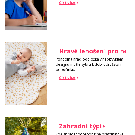
Číst více
Hravé lenošení pro nej
Pohodlná hrací podložka v neobvyklém
designu mušle vybízí k dobrodružství i
odpočinku.
Číst více
Zahradní týpí
Kde spřádat dobrodružné prázdninové