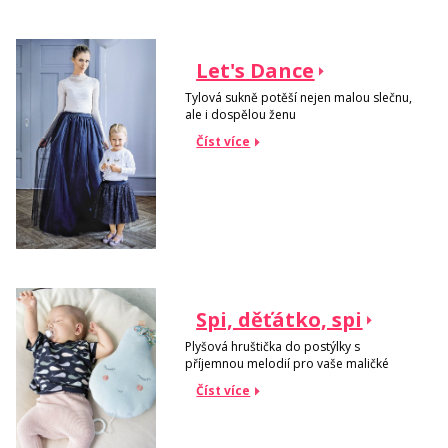
Let's Dance
Tylová sukně potěší nejen malou slečnu,
ale i dospělou ženu
Číst více
Spi, děťátko, spi
Plyšová hruštička do postýlky s
příjemnou melodií pro vaše maličké
Číst více