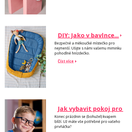
DIY: Jako v bavlnce...
Bezpečné a měkoučké místečko pro
nejmenší. Ušijte s námi vašemu miminku
pohodlné hnízdečko.
Číst více
Jak vybavit pokoj pro p
Konec prázdnin se (bohužel) kvapem
blíží. Už máte vše potřebné pro vašeho
prvňáčka?