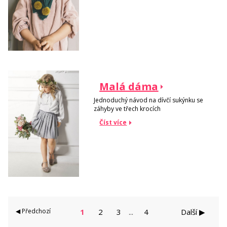
Malá dáma
Jednoduchý návod na dívčí sukýnku se
záhyby ve třech krocích
Číst více
◀ Předchozí
1
2
3
4
Další ▶
...