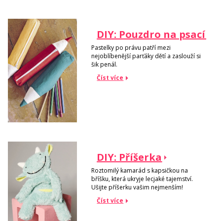
DIY: Pouzdro na psací p
Pastelky po právu patří mezi
nejoblíbenější parťáky dětí a zaslouží si
šik penál.
Číst více
DIY: Příšerka
Roztomilý kamarád s kapsičkou na
bříšku, která ukryje lecjaké tajemství.
Ušijte příšerku vašim nejmenším!
Číst více