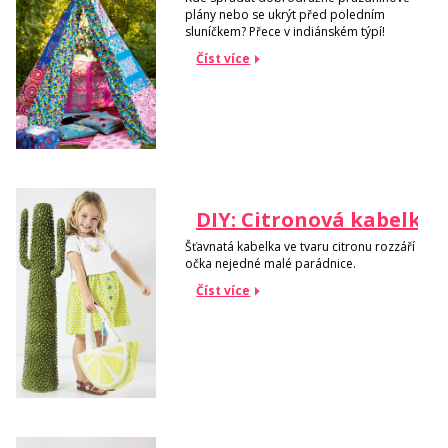
plány nebo se ukrýt před poledním
sluníčkem? Přece v indiánském týpí!
Číst více
DIY: Citronová kabelka
Šťavnatá kabelka ve tvaru citronu rozzáří
očka nejedné malé parádnice.
Číst více