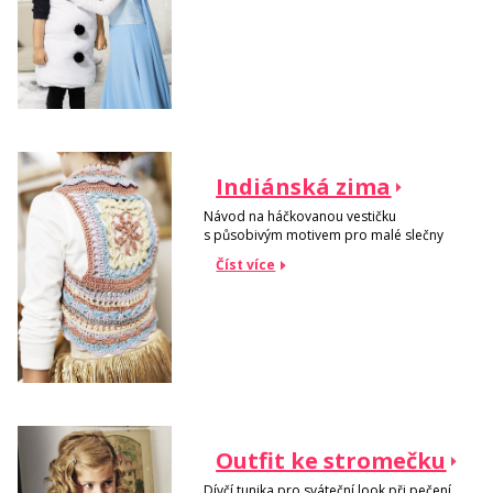
Indiánská zima
Návod na háčkovanou vestičku
s působivým motivem pro malé slečny
Číst více
Outfit ke stromečku
Dívčí tunika pro sváteční look při pečení