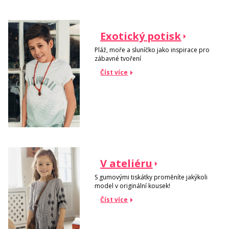
Exotický potisk
Pláž, moře a sluníčko jako inspirace pro
zábavné tvoření
Číst více
V ateliéru
S gumovými tiskátky proměníte jakýkoli
model v originální kousek!
Číst více