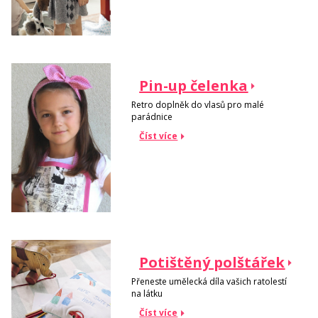
Pin-up čelenka
Retro doplněk do vlasů pro malé
parádnice
Číst více
Potištěný polštářek
Přeneste umělecká díla vašich ratolestí
na látku
Číst více