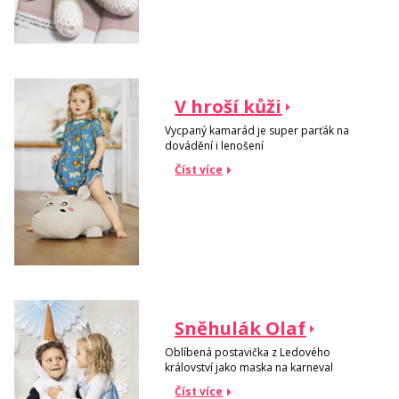
V hroší kůži
Vycpaný kamarád je super parťák na
dovádění i lenošení
Číst více
Sněhulák Olaf
Oblíbená postavička z Ledového
království jako maska na karneval
Číst více