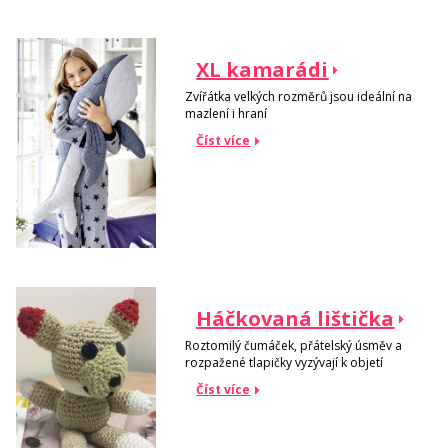
XL kamarádi
Zvířátka velkých rozměrů jsou ideální na
mazlení i hraní
Číst více
Háčkovaná lištička
Roztomilý čumáček, přátelský úsměv a
rozpažené tlapičky vyzývají k objetí
Číst více