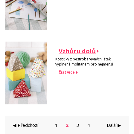
Vzhůru dolů
Kostičky z pestrobarevných látek
vyplněné molitanem pro nejmenší
Číst více
◀ Předchozí
1
2
3
4
Další ▶