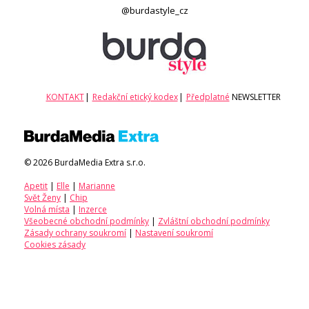
@burdastyle_cz
KONTAKT
|
Redakční etický kodex
|
Předplatné
NEWSLETTER
© 2026 BurdaMedia Extra s.r.o.
Apetit
|
Elle
|
Marianne
Svět Ženy
|
Chip
Volná místa
|
Inzerce
Všeobecné obchodní podmínky
|
Zvláštní obchodní podmínky
Zásady ochrany soukromí
|
Nastavení soukromí
Cookies zásady