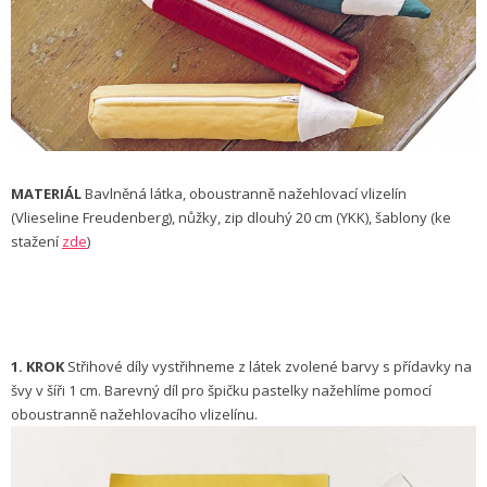
MATERIÁL
Bavlněná látka, oboustranně nažehlovací vlizelín
(Vlieseline Freudenberg), nůžky, zip dlouhý 20 cm (YKK), šablony (ke
stažení
zde
)
1. KROK
Střihové díly vystřihneme z látek zvolené barvy s přídavky na
švy v šíři 1 cm. Barevný díl pro špičku pastelky nažehlíme pomocí
oboustranně nažehlovacího vlizelínu.