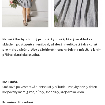
Na začátku byl dlouhý pruh látky z piké, který se sklad za
skladem postupně zmenšoval, až dosáhl velikosti tak akorát
pro malou slečnu. Aby zažehlené hrany držely na místě, je k nim
přišitá elastická stužka.
MATERIÁL
Směsová polyesterová tkanina (díky ní budou záhyby hezky držet),
krejčovský metr, guma, nůžky, špendlíky, krejčovská křída
Rozměry dílu sukně