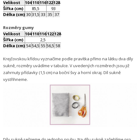
Velikost
104
110
116
122
128
Šířka (cm)
85,5
93
Délka (cm)
30
31,5
33
35
37
Rozměry gumy
Velikost
104
110
116
122
128
Šířka (cm)
2,5
Délka (cm)
54
54,5
55
56,5
58
Krejčovskou křídou vyznačíme podle pravítka přímo na látku dva díly
sukně, rozměry uvádíme v tabulce. V uvedených rozměrech jsou již
zahrnuty přídavky (1,5 cm) na boční švy a horní okraj. Díl sukně
vystřihneme.
Díly sukně sešijeme do jednoho pruhu. Na dílu sukně zažehlíme pro