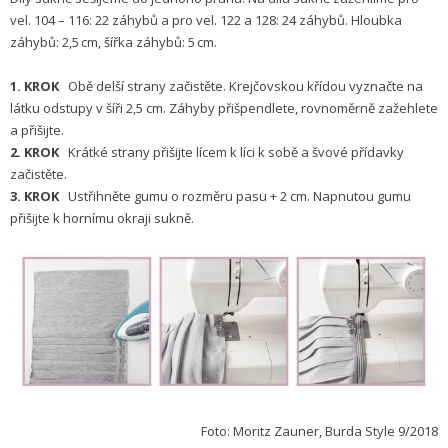
vel. 104 – 116: 22 záhybů a pro vel. 122 a 128: 24 záhybů. Hloubka
záhybů: 2,5 cm, šířka záhybů: 5 cm.
1. KROK
Obě delší strany začistěte. Krejčovskou křídou vyznačte na
látku odstupy v šíři 2,5 cm. Záhyby přišpendlete, rovnoměrně zažehlete
a přišijte.
2. KROK
Krátké strany přišijte lícem k líci k sobě a švové přídavky
začistěte.
3. KROK
Ustřihněte gumu o rozměru pasu + 2 cm. Napnutou gumu
přišijte k hornímu okraji sukně.
Foto: Moritz Zauner, Burda Style 9/2018