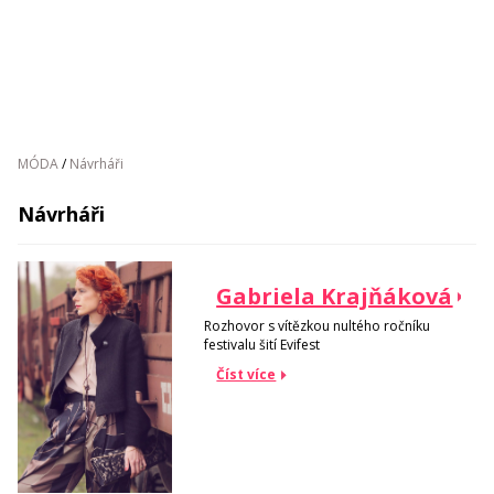
MÓDA
/
Návrháři
Návrháři
Gabriela Krajňáková
Rozhovor s vítězkou nultého ročníku
festivalu šití Evifest
Číst více