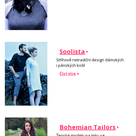
Soolista
Střihově netradiční design dámských
i pánských košil
Číst více
Bohemian Tailors
Ženské modely na míru se