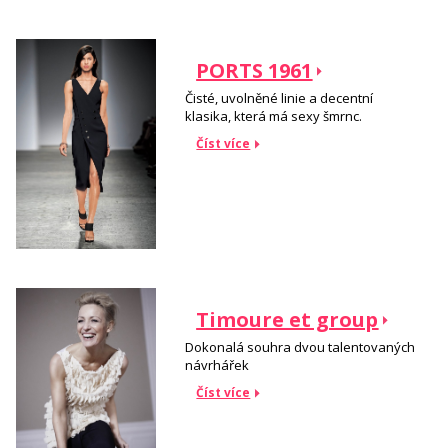
PORTS 1961
Čisté, uvolněné linie a decentní
klasika, která má sexy šmrnc.
Číst více
Timoure et group
Dokonalá souhra dvou talentovaných
návrhářek
Číst více