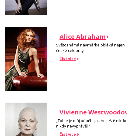
Alice Abraham
Světoznámá návrhářka obléká nejen
české celebrity
Číst více
Vivienne Westwoodová
„Tohle je můj příběh, jak ho ještě nikdo
nikdy nevyprávěl!“
Číst více