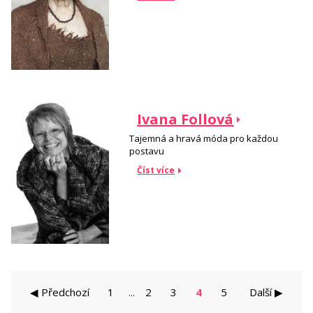
Ivana Follová
Tajemná a hravá móda pro každou
postavu
Číst více
◀ Předchozí
1
2
3
4
5
Další ▶
...