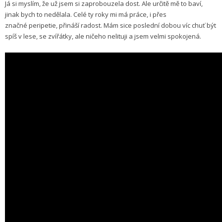
Já si myslím, že už jsem si zaprobouzela dost. Ale určitě mě to baví,
jinak bych to nedělala. Celé ty roky mi má práce, i přes
značné peripetie, přináší radost. Mám sice poslední dobou víc chuť být
spíš v lese, se zvířátky, ale ničeho nelituji a jsem velmi spokojená.