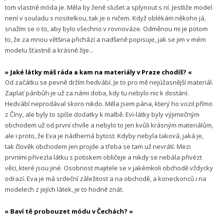
tom vlastně móda je. Měla by ženě slušet a splynout s ní. Jestliže model
není v souladu s nositelkou, tak je
o ničem. Když oblékám někoho já,
snažím se
o to, aby bylo všechno v rovnováze. Odměnou mi je potom
to, že za mnou většina přichází
a nadšeně popi­suje, jak se jim v mém
modelu šťastně a krásně žije...
» Jaké látky máš ráda a kam na materiály v Praze chodíš? «
Od začátku se pevně držím hedvábí. Je to pro mě nejúžasnější materiál.
Zaplať pánbůh je
už za námi doba, kdy tu nebylo nic k dostání.
Hedvábí neprodával skoro nikdo. Měla jsem pána, který ho vozil přímo
z Číny, ale byly to spíše dodatky k malbě. Evi-látky byly výjimečným
obchodem už od první chvíle a nebylo to jen kvůli krásným materiálům,
ale i proto, že Eva je nádherná bytost. Kdyby nebyla taková, jaká je,
tak člověk obchodem jen projde a třeba se tam už nevrátí. Mezi
prvními přivezla látku s potiskem obličeje a nikdy se nebála přivézt
věci, které jsou jiné. Osobnost majitele se v jakémkoli obchodě vždycky
odrazí. Eva je má srdeční záležitost a na obchodě, a koneckonců i na
modelech z jejích látek, je to hodně znát.
» Baví tě probouzet módu v Čechách? «