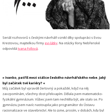
Seriál rozhovorů s českými návrháři vznikl díky spolupráci s Evou
Krestovou, majitelkou firmy
evi-látky
. Na otázky Ilony Nebřenské
odpovídá
Ivana Follová
.
» Ivanko, patříš mezi stálice českého návrhářského nebe. Jaký
byl začátek tvé kariéry? «
Můj začátek byl vpravdě žertovný a pokaždé, když na něj
zavzpomínám, všechny dost překvapím. Dělala jsem matematicko-
fyzikální gymnázium. Vůbec jsem tam nechtěla být, ale stalo se. Po
gymnáziu jsem navíc nastoupila jako programátor do Ústavu
racionalizace ve stavebnictví. Ale to jsme, prosím, v dobách, kdy byl