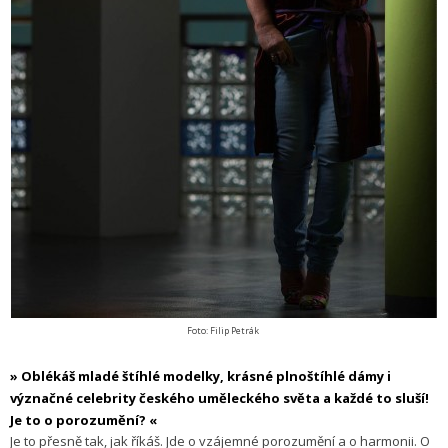
Foto: Filip Petrák
» Oblékáš mladé štíhlé modelky, krásné plnoštíhlé dámy i
význačné celebrity českého uměleckého světa a každé to sluší!
Je to o porozumění? «
Je to přesně tak, jak říkáš. Jde o vzájemné porozumění a o harmonii. O