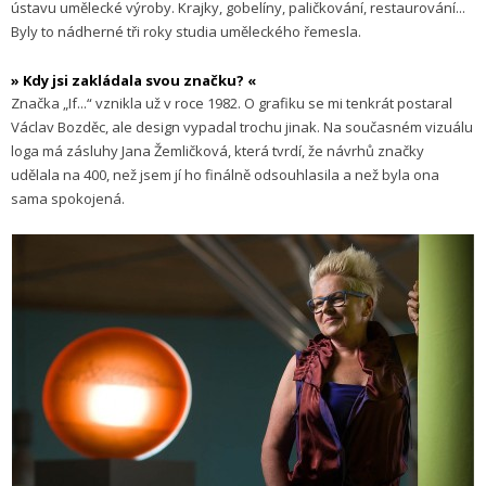
ústavu umělecké výroby. Krajky, gobelíny, paličkování, restaurování...
Byly to nádherné tři roky studia uměleckého řemesla.
» Kdy jsi zakládala svou značku? «
Značka „If...“ vznikla už v roce 1982. O grafiku se mi tenkrát postaral
Václav Bozděc, ale design vypadal trochu jinak. Na současném vizuálu
loga má zásluhy Jana Žemličková, která tvrdí, že návrhů značky
udělala na 400, než jsem jí ho finálně odsouhlasila a než byla ona
sama spokojená.