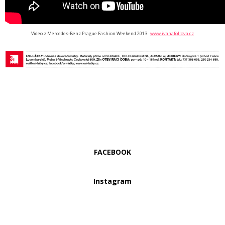
Video z
Mercedes-Benz Prague Fashion Weekend 2013:
www.ivanafollova.cz
FACEBOOK
Instagram