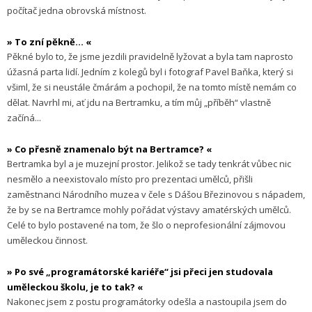
počítač jedna obrovská místnost.
» To zní pěkně... «
Pěkné bylo to, že jsme jezdili pravidelně lyžovat a byla tam naprosto
úžasná parta lidí. Jedním z kolegů byl i fotograf Pavel Baňka, který si
všiml, že si neustále čmárám a pochopil, že na tomto místě nemám co
dělat. Navrhl mi, ať jdu na Bertramku, a tím můj „příběh“ vlastně
začíná...
» Co přesně znamenalo být na Bertramce? «
Bertramka byl a je muzejní prostor. Jelikož se tady tenkrát vůbec nic
nesmělo a neexistovalo místo pro prezentaci umělců, přišli
zaměstnanci Národního muzea v čele s Dášou Březinovou s nápadem,
že by se na Bertramce mohly pořádat výstavy amatérských umělců.
Celé to bylo postavené na tom, že šlo o neprofesionální zájmovou
uměleckou činnost.
» Po své „programátorské kariéře“ jsi přeci jen studovala
uměleckou školu, je to tak? «
Nakonec jsem z postu programátorky odešla a nastoupila jsem do