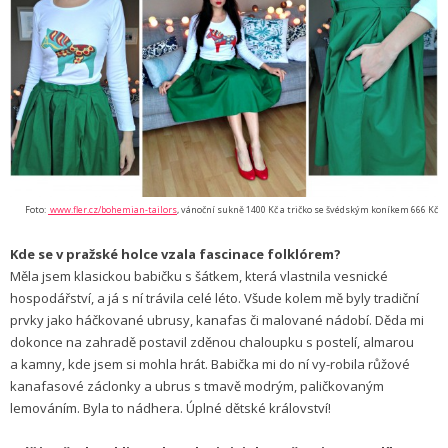
Foto:
www.fler.cz/bohemian-tailors
, vánoční sukně 1400 Kč a tričko se švédským koníkem 666 Kč
Kde se v pražské holce vzala fascinace folklórem?
Měla jsem klasickou babičku s šátkem, která vlastnila vesnické
hospodářství, a já s ní trávila celé léto. Všude kolem mě byly tradiční
prvky jako háčkované ubrusy, kanafas či malované nádobí. Děda mi
dokonce na zahradě postavil zděnou chaloupku s postelí, almarou
a kamny, kde jsem si mohla hrát. Babička mi do ní vy-robila růžové
kanafasové záclonky a ubrus s tmavě modrým, paličkovaným
lemováním. Byla to nádhera. Úplné dětské království!