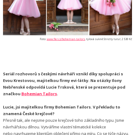
Foto:
www.fler.cz/bohemian-tailors
, tylová sukně Strictly tutu!, 2 530 Kč
Seriál rozhovorů s českými návrháři vznikl díky spolupráci s
Evou Krestovou, majitelkou firmy evi-látky. Na otázky Ilony
Nebřenské odpovídá Lucie Trsková, která se prezentuje pod
značkou
Bohemian Tailors
.
Lucie, jsi majitelkou firmy Bohemian Tailors. V překladu to
znamená České krejčové?
Přesně tak, ale nejsme pouze krejčové toho základního typu. Jsme
návrhářskou dílnou. Vytváříme vlastní tématické kolekce
nebo navrhujeme klientům oblečení přímo na míru. Co se týče názvu,