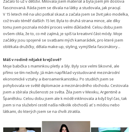
Začalo to už v dětství. Milovala jsem materiál a byla jsem jím doslova
fascinovaná. Ráda jsem se dívala na látky a studovala, jak pracují.
V 15 letech mě na ulici potkal skaut a začala jsem se živit jako modelka,
což trvalo téměř dalších 15 let. Byla to druhá strana mince, ale díky
tomu jsem poznala módní proces velmi důkladně. Celou dobu jsem
ovšem cítila, že to, co mě zajímá, je spíš ta kreativní část módy. Moje
začátky jsou spojené se svatbami mých kamarádek, pro které jsem
oblékala družičky, dělala make-up, styling, vymýšlela fascinátory...
Máš v rodině nějaké krejčové?
Moje babička s maminkou pletly a šily. Byly sice velmi šikovné, ale
přímo se tím neživily. Já mám například vystudované mezinárodní
ekonomické vztahy a iberoamerikanistiku. Po studiích jsem se
pohybovala ve světě diplomacie a mezinárodního obchodu. Cestovala
jsem a sbírala zkušenosti ze světa. Žila jsem v Mexiku, Argentině a
Španělsku. Celou dobu jsem ale k módě inklinovala a když byl čas, tak
jsem si na služební cestě našla několik obchodů ať s módou nebo
látkami, do kterých jsem se na chvíli ztratila.