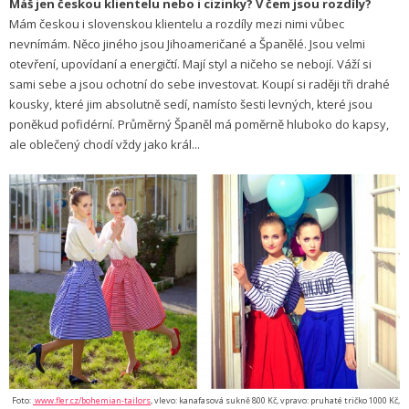
Máš jen českou klientelu nebo i cizinky? V čem jsou rozdíly?
Mám českou i slovenskou klientelu a rozdíly mezi nimi vůbec
nevnímám. Něco jiného jsou Jihoameričané a Španělé. Jsou velmi
otevření, upovídaní a energičtí. Mají styl a ničeho se nebojí. Váží si
sami sebe a jsou ochotní do sebe investovat. Koupí si raději tři drahé
kousky, které jim absolutně sedí, namísto šesti levných, které jsou
poněkud pofidérní. Průměrný Španěl má poměrně hluboko do kapsy,
ale oblečený chodí vždy jako král...
Foto:
www.fler.cz/bohemian-tailors
, vlevo: kanafasová sukně 800 Kč, vpravo: pruhaté tričko 1000 Kč,