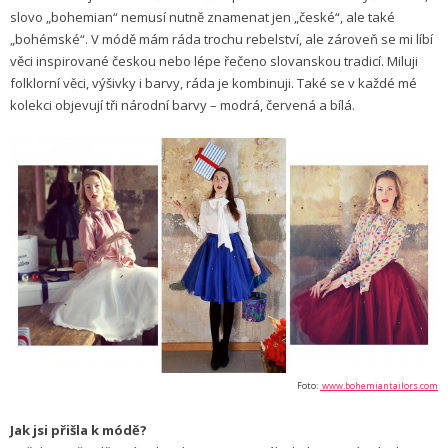
slovo „bohemian“ nemusí nutně znamenat jen „české“, ale také
„bohémské“. V módě mám ráda trochu rebelství, ale zároveň se mi líbí
věci inspirované českou nebo lépe řečeno slovanskou tradicí. Miluji
folklorní věci, výšivky i barvy, ráda je kombinuji. Také se v každé mé
kolekci objevují tři národní barvy – modrá, červená a bílá.
Foto:
www.bohemiantailors.com
Jak jsi přišla k módě?