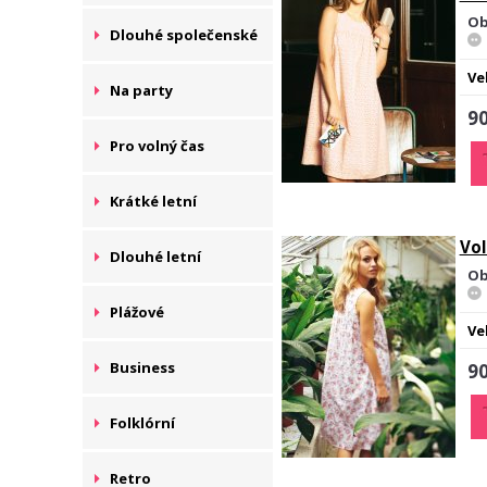
Ob
Dlouhé společenské
Ve
Na party
90
Pro volný čas
Krátké letní
Vol
Dlouhé letní
Ob
Plážové
Ve
Business
90
Folklórní
Retro