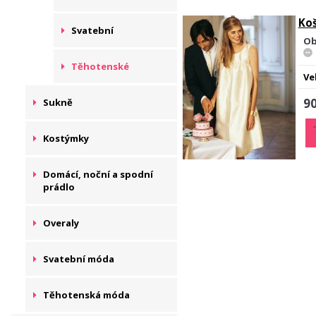
Koš
Svatební
Ob
Těhotenské
Ve
90
Sukně
Kostýmky
Domácí, noční a spodní
prádlo
Overaly
Svatební móda
Těhotenská móda