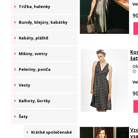
Ve
Trička, halenky
90
Bundy, blejzry, kabátky
Kabáty, pláště
Kos
Mikiny, svetry
ša
Ob
Peleríny, ponča
Ve
Vesty
90
Kalhoty, šortky
Šaty
Vzd
Krátké společenské
vs