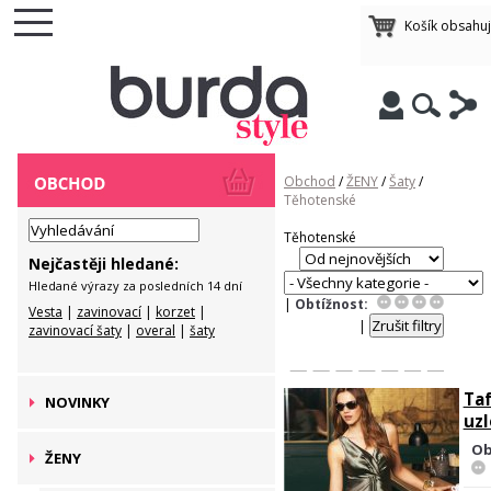
Košík obsahu
Obchod
/
ŽENY
/
Šaty
/
Těhotenské
Těhotenské
Nejčastěji hledané:
Hledané výrazy za posledních 14 dní
|
Obtížnost:
Vesta
|
zavinovací
|
korzet
|
|
zavinovací šaty
|
overal
|
šaty
Taf
NOVINKY
uz
Ob
ŽENY