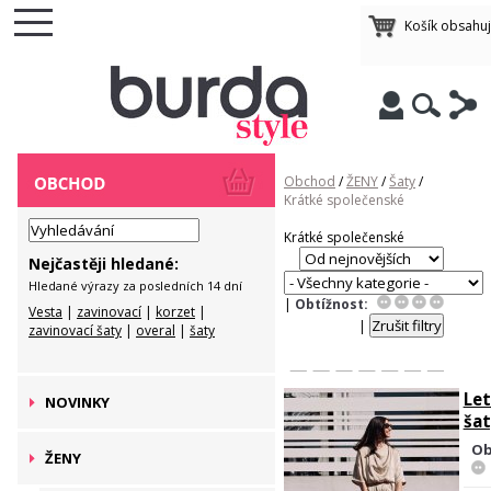
Košík obsahu
Obchod
/
ŽENY
/
Šaty
/
Krátké společenské
Krátké společenské
Nejčastěji hledané:
Hledané výrazy za posledních 14 dní
|
Obtížnost:
Vesta
|
zavinovací
|
korzet
|
|
zavinovací šaty
|
overal
|
šaty
Let
NOVINKY
ša
Ob
ŽENY