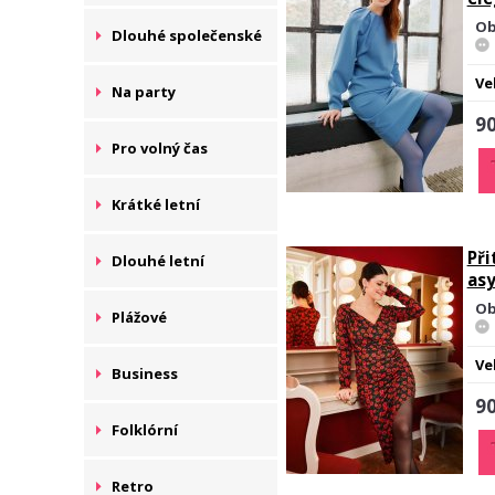
Ob
Dlouhé společenské
Ve
Na party
90
Pro volný čas
Krátké letní
Při
Dlouhé letní
asy
Ob
Plážové
Ve
Business
90
Folklórní
Retro