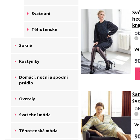
Svů
Svatební
hed
kra
Těhotenské
Ob
Sukně
Ve
90
Kostýmky
Domácí, noční a spodní
prádlo
Ša
Overaly
šv
Ob
Svatební móda
Ve
Těhotenská móda
90