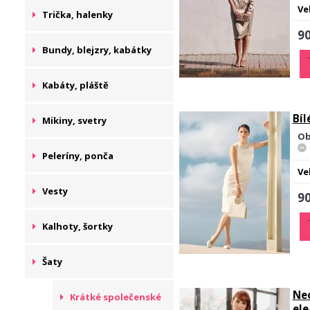
Ve
Trička, halenky
90
Bundy, blejzry, kabátky
Kabáty, pláště
Bíl
Mikiny, svetry
Ob
Peleríny, ponča
Ve
Vesty
90
Kalhoty, šortky
Šaty
Ne
Krátké společenské
ele