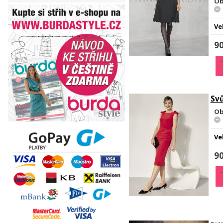
Ob
Ve
90
Svů
Ob
Ve
90