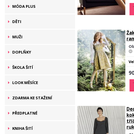
MÓDA PLUS
DĚTI
Žak
MUŽI
ra
Ob
DOPLŇKY
Ve
ŠKOLA ŠITÍ
90
LOOK MĚSÍCE
ZDARMA KE STAŽENÍ
De
PŘEDPLATNÉ
kok
tří
ru
KNIHA ŠITÍ