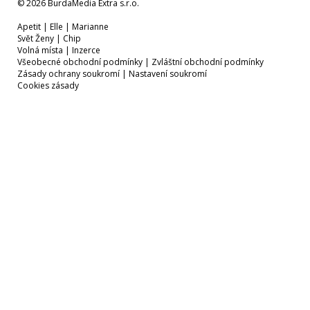
© 2026 BurdaMedia Extra s.r.o.
Apetit
|
Elle
|
Marianne
Svět Ženy
|
Chip
Volná místa
|
Inzerce
Všeobecné obchodní podmínky
|
Zvláštní obchodní podmínky
Zásady ochrany soukromí
|
Nastavení soukromí
Cookies zásady