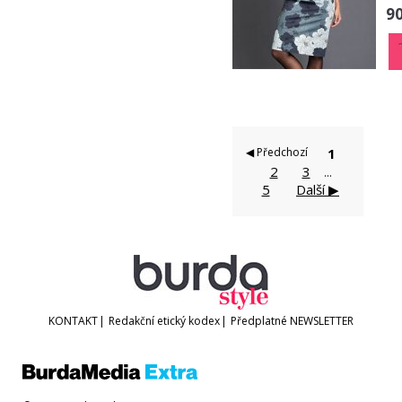
90
◀ Předchozí
1
2
3
...
5
Další ▶
KONTAKT
|
Redakční etický kodex
|
Předplatné
NEWSLETTER