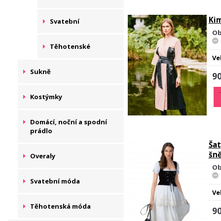
Ki
Svatební
Ob
Těhotenské
Ve
Sukně
90
Kostýmky
Domácí, noční a spodní
prádlo
Šat
šn
Overaly
Ob
Svatební móda
Ve
Těhotenská móda
90