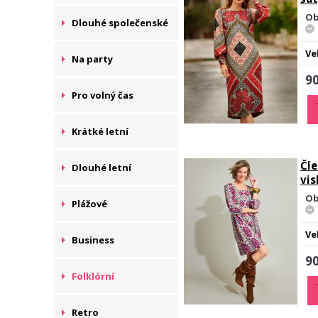
Ob
Dlouhé společenské
Ve
Na party
90
Pro volný čas
Krátké letní
Čle
Dlouhé letní
vis
Ob
Plážové
Ve
Business
90
Folklórní
Retro