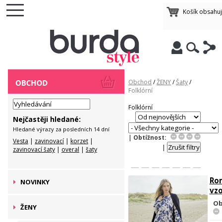
Košík obsahu
Obchod
/
ŽENY
/
Šaty
/
Folklórní
Folklórní
Nejčastěji hledané:
Hledané výrazy za posledních 14 dní
|
Obtížnost:
Vesta
|
zavinovací
|
korzet
|
|
zavinovací šaty
|
overal
|
šaty
Ro
NOVINKY
vz
Ob
ŽENY