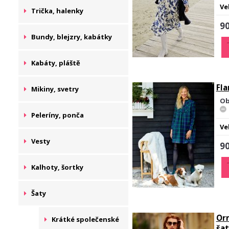
Ve
Trička, halenky
90
Bundy, blejzry, kabátky
Kabáty, pláště
Fla
Mikiny, svetry
Ob
Peleríny, ponča
Ve
Vesty
90
Kalhoty, šortky
Šaty
Or
Krátké společenské
ša