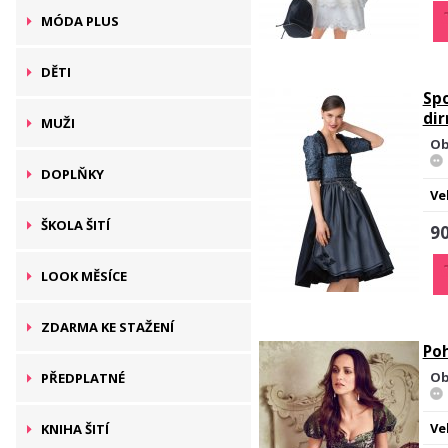
MÓDA PLUS
DĚTI
Sp
dir
MUŽI
Ob
DOPLŇKY
Ve
ŠKOLA ŠITÍ
90
LOOK MĚSÍCE
ZDARMA KE STAŽENÍ
Po
Ob
PŘEDPLATNÉ
Ve
KNIHA ŠITÍ