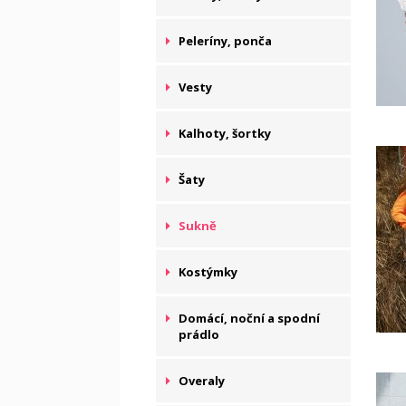
Peleríny, ponča
Vesty
Kalhoty, šortky
Šaty
Sukně
Kostýmky
Domácí, noční a spodní
prádlo
Overaly