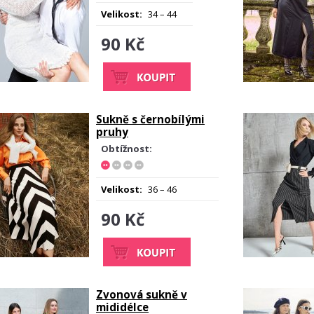
Velikost:
34 – 44
90 Kč
Sukně s černobílými
pruhy
Obtížnost:
Velikost:
36 – 46
90 Kč
Zvonová sukně v
mididélce