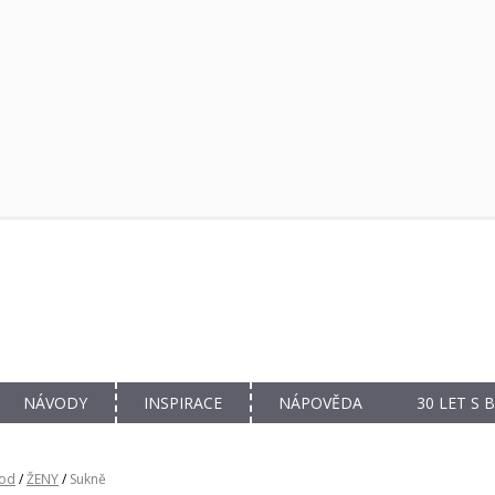
NÁVODY
INSPIRACE
NÁPOVĚDA
30 LET S
od
/
ŽENY
/
Sukně