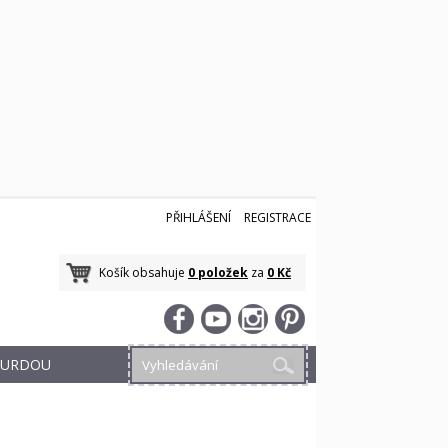
PŘIHLÁŠENÍ
REGISTRACE
Košík obsahuje
0 položek
za
0 Kč
 BURDOU