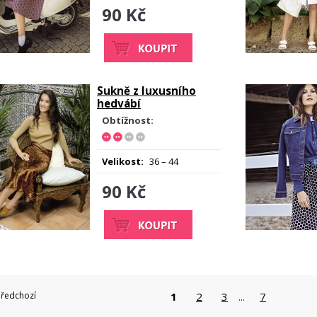
90 Kč
Sukně z luxusního
hedvábí
Obtížnost:
Velikost:
36 – 44
90 Kč
Předchozí
1
2
3
7
...