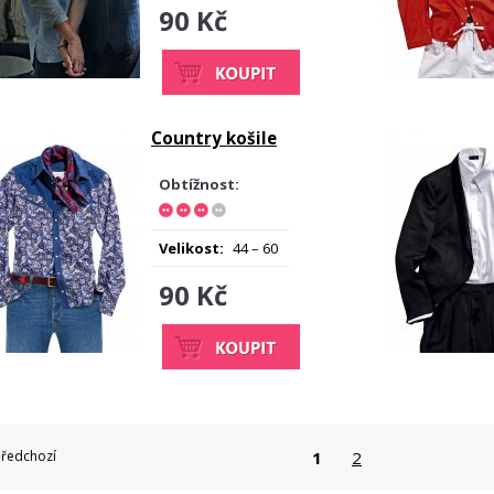
90 Kč
Country košile
Obtížnost:
Velikost:
44 – 60
90 Kč
Předchozí
1
2