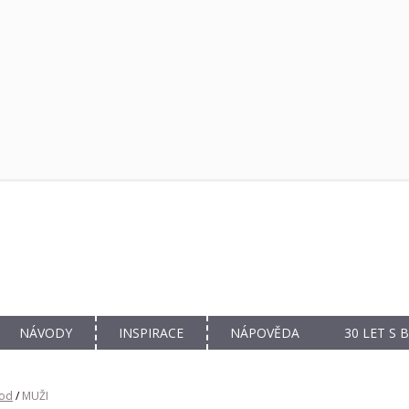
NÁVODY
INSPIRACE
NÁPOVĚDA
30 LET S
od
/
MUŽI