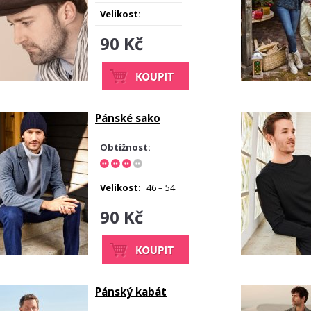
Velikost:
–
90 Kč
Pánské sako
Obtížnost:
Velikost:
46 – 54
90 Kč
Pánský kabát