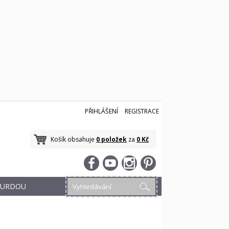
PŘIHLÁŠENÍ
REGISTRACE
Košík obsahuje
0 položek
za
0 Kč
 BURDOU