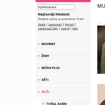
MU
Nejčastěji hledané:
Hledané výrazy za posledních 14 dní
Vesta
|
zavinovací
|
korzet
|
zavinovací šaty
|
overal
|
šaty
NOVINKY
ŽENY
MÓDA PLUS
DĚTI
MUŽI
Trička, košile