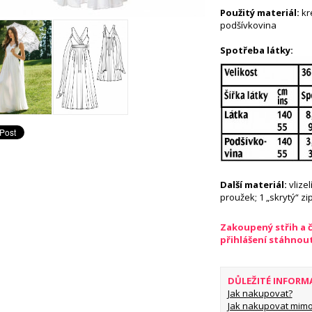
Použitý materiál:
kr
podšívkovina
Spotřeba látky:
Další materiál:
vlize
proužek; 1 „skrytý“ zi
Zakoupený střih a 
přihlášení stáhnou
DŮLEŽITÉ INFORM
Jak nakupovat?
Jak nakupovat mimo