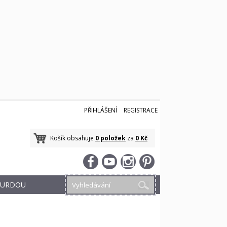
PŘIHLÁŠENÍ
REGISTRACE
Košík obsahuje
0 položek
za
0 Kč
 BURDOU