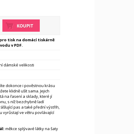
 pro tisk na domácí tiskárně
vodu v PDF.
í dámské velikosti
číte dokonce i pověstnou krásu
žete klidně ušít sama. Jejich
 na řasení a sklady, které jí
nu, s níž bezchybně ladí
lující pas a také přední výstřih,
vyrůstají ve větru povlávající
l:
měkce splývavé látky na šaty