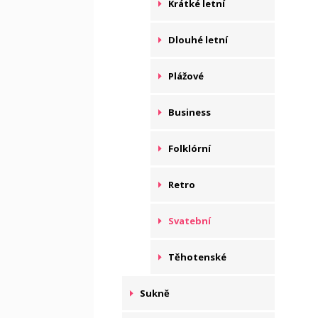
Krátké letní
Dlouhé letní
Plážové
Business
Folklórní
Retro
Svatební
Těhotenské
Sukně