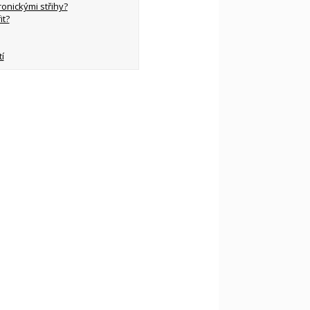
ronickými střihy?
it?
í