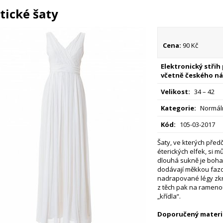
tické šaty
Cena:
90 Kč
Elektronický střih
včetně českého ná
Velikost:
34 – 42
Kategorie:
Normáln
Kód:
105-03-2017
Šaty, ve kterých před
éterických elfek, si mů
dlouhá sukně je bohatá
dodávají měkkou fazo
nadrapované légy zkráš
z těch pak na ramenou 
„křídla“.
Doporučený materiá