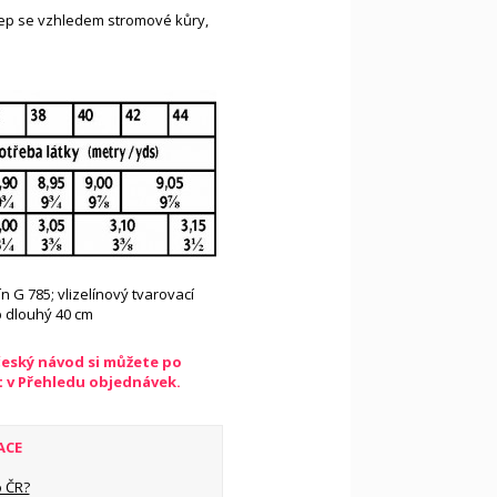
ep se vzhledem stromové kůry,
lín G 785; vlizelínový tvarovací
p dlouhý 40 cm
český návod si můžete po
t v Přehledu objednávek.
ACE
 ČR?