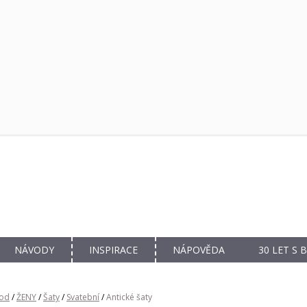
NÁVODY
INSPIRACE
NÁPOVĚDA
30 LET S
od
/
ŽENY
/
Šaty
/
Svatební
/
Antické šaty