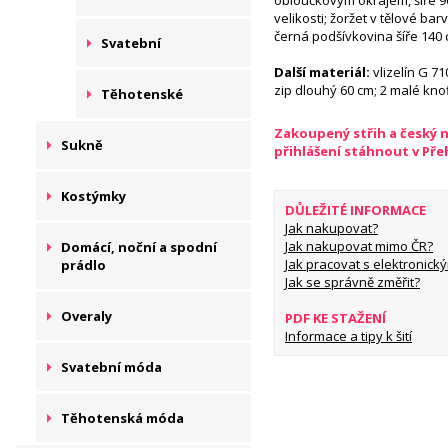
obloučkovým okrajem, šíře 9
velikosti; žoržet v tělové barv
černá podšívkovina šíře 140 
Svatební
Další materiál:
vlizelín G 710
zip dlouhý 60 cm; 2 malé knof
Těhotenské
Zakoupený střih a český 
Sukně
přihlášení stáhnout v Př
Kostýmky
DŮLEŽITÉ INFORMACE
Jak nakupovat?
Jak nakupovat mimo ČR?
Domácí, noční a spodní
Jak pracovat s elektronický
prádlo
Jak se správně změřit?
Overaly
PDF KE STAŽENÍ
Informace a tipy k šití
Svatební móda
Těhotenská móda