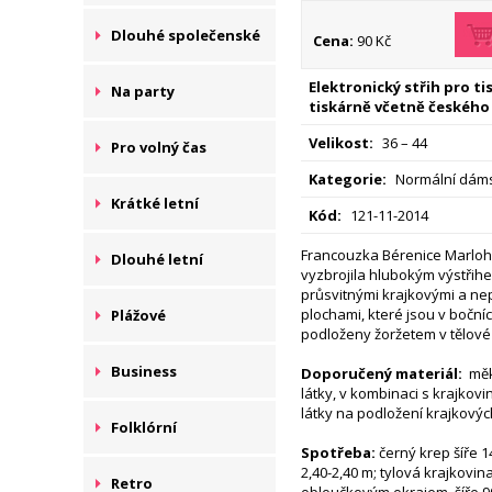
Dlouhé společenské
Cena:
90 Kč
Elektronický střih pro t
Na party
tiskárně včetně českého
Velikost:
36 – 44
Pro volný čas
Kategorie:
Normální dáms
Krátké letní
Kód:
121-11-2014
Francouzka Bérenice Marloh
Dlouhé letní
vyzbrojila hlubokým výstřihe
průsvitnými krajkovými a ne
plochami, které jsou v bočních
Plážové
podloženy žoržetem v tělové
Business
Doporučený materiál:
měk
látky, v kombinaci s krajko
látky na podložení krajkovýc
Folklórní
Spotřeba:
černý krep šíře 14
2,40-2,40 m; tylová krajkovi
Retro