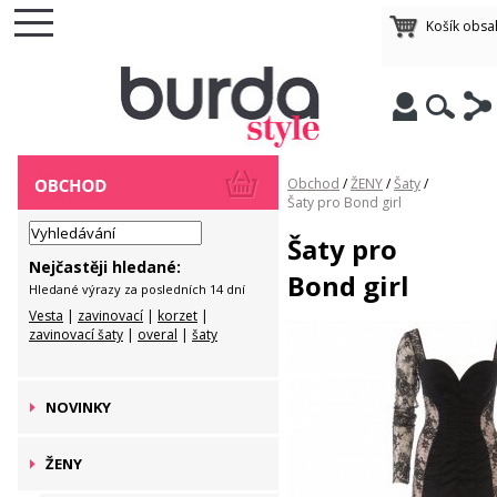
Košík obsa
Obchod
/
ŽENY
/
Šaty
/
Šaty pro Bond girl
Šaty pro
Nejčastěji hledané:
Bond girl
Hledané výrazy za posledních 14 dní
Vesta
|
zavinovací
|
korzet
|
zavinovací šaty
|
overal
|
šaty
NOVINKY
ŽENY