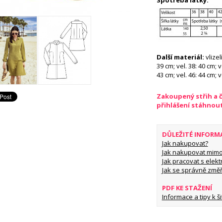
Spotřeba látky:
Další materiál:
vlizel
39 cm; vel. 38: 40 cm; ve
43 cm; vel. 46: 44 cm; 
Zakoupený střih a 
přihlášení stáhnou
DŮLEŽITÉ INFORM
Jak nakupovat?
Jak nakupovat mimo
Jak pracovat s elekt
Jak se správně změř
PDF KE STAŽENÍ
Informace a tipy k šit