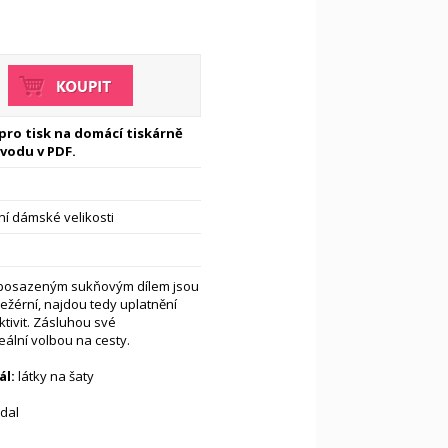
 pro tisk na domácí tiskárně
vodu v PDF.
í dámské velikosti
o posazeným sukňovým dílem jsou
ežérní, najdou tedy uplatnění
tivit. Zásluhou své
eální volbou na cesty.
l:
látky na šaty
dal