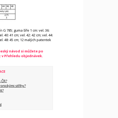
ín G 785; guma šíře 1 cm: vel. 36:
l. 40: 41 cm; vel. 42: 42 cm; vel. 44:
vel. 48: 45 cm; 12 malých patentek
český návod si můžete po
t v Přehledu objednávek.
ACE
 ČR?
ronickými střihy?
it?
í