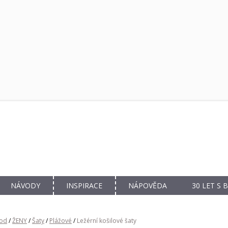
NÁVODY
INSPIRACE
NÁPOVĚDA
30 LET S
od
/
ŽENY
/
Šaty
/
Plážové
/
Ležérní košilové šaty