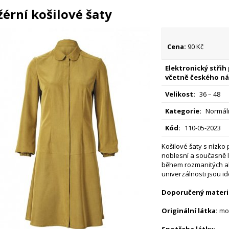
žérní košilové šaty
Cena:
90 Kč
Elektronický střih
včetně českého ná
Velikost:
36 – 48
Kategorie:
Normáln
Kód:
110-05-2023
Košilové šaty s nízk
noblesní a současně l
během rozmanitých ak
univerzálnosti jsou id
Doporučený materiá
Originální látka:
mo