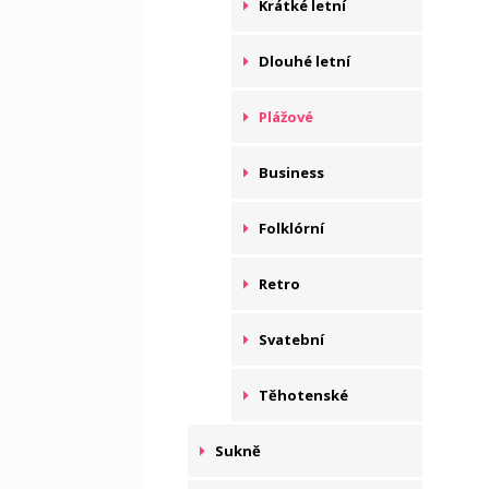
Krátké letní
Dlouhé letní
Plážové
Business
Folklórní
Retro
Svatební
Těhotenské
Sukně