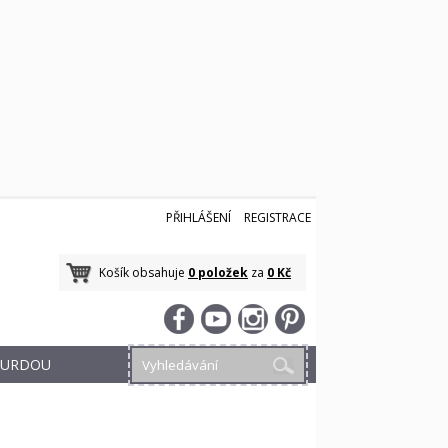
PŘIHLÁŠENÍ
REGISTRACE
Košík obsahuje
0 položek
za
0 Kč
 BURDOU