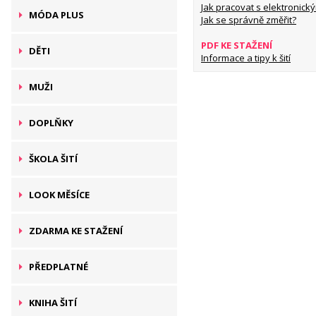
Jak pracovat s elektronický
MÓDA PLUS
Jak se správně změřit?
PDF KE STAŽENÍ
DĚTI
Informace a tipy k šití
MUŽI
DOPLŇKY
ŠKOLA ŠITÍ
LOOK MĚSÍCE
ZDARMA KE STAŽENÍ
PŘEDPLATNÉ
KNIHA ŠITÍ