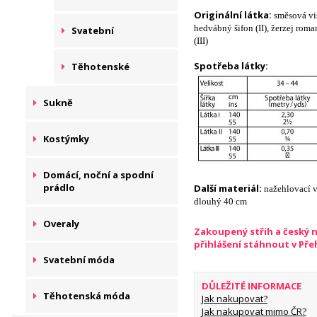
Originální látka:
směsová vi
hedvábný šifon (II), žerzej rom
Svatební
(III)
Spotřeba látky:
Těhotenské
Sukně
Kostýmky
Domácí, noční a spodní
prádlo
Další materiál:
nažehlovací v
dlouhý 40 cm
Overaly
Zakoupený střih a český 
přihlášení stáhnout v Př
Svatební móda
DŮLEŽITÉ INFORMACE
Těhotenská móda
Jak nakupovat?
Jak nakupovat mimo ČR?