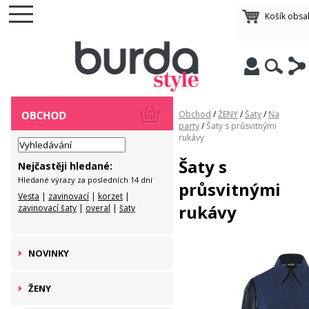
Košík obsa
Obchod
/
ŽENY
/
Šaty
/
Na
party
/
Šaty s průsvitnými
rukávy
Šaty s
Nejčastěji hledané:
Hledané výrazy za posledních 14 dní
průsvitnými
Vesta
|
zavinovací
|
korzet
|
rukávy
zavinovací šaty
|
overal
|
šaty
NOVINKY
ŽENY