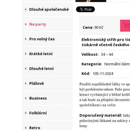
Dlouhé společenské
Na party
Cena:
90 Kč
Pro volný čas
Elektronický střih pro t
tiskárně včetně českého
Krátké letní
Velikost:
34 – 44
Kategorie:
Normální dáms
Dlouhé letní
Kód:
105-11-2024
Plážové
Použití neprůhledné látky ve spo
být perfektním tahem. Paže prosv
kreaci vycházející z běžné koši
Business
a tak bude za přispění decentn
společníkem i na večer.
Folklórní
Doporučený materiál:
látk
průsvitnými látkami na rukávy 
lemy
Retro