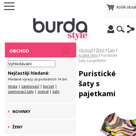
Košík obsa
Obchod
/
ŽENY
/
Šaty
/
Krátké letní
/
Puristické
šaty s pajetkami
Puristické
Nejčastěji hledané:
Hledané výrazy za posledních 14 dní
šaty s
Vesta
|
zavinovací
|
korzet
|
pajetkami
zavinovací šaty
|
overal
|
šaty
NOVINKY
ŽENY