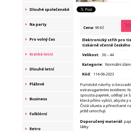
Dlouhé společenské
Na party
Cena:
90 Kč
Pro volný čas
Elektronický střih pro t
tiskárně včetně českého
Krátké letní
Velikost:
36 – 44
Kategorie:
Normální dáms
Dlouhé letní
Kód:
114-06-2023
Plážové
Puristické návrhy si bezvadn
extravagantními textiliemi. Na
spousta pajetek, udělají ze š
Business
která přímo vybízí, abyste ji
Čistá silueta a přinechané 
ještě umocňují.
Folklórní
Doporučený materiál:
paje
látky
Retro