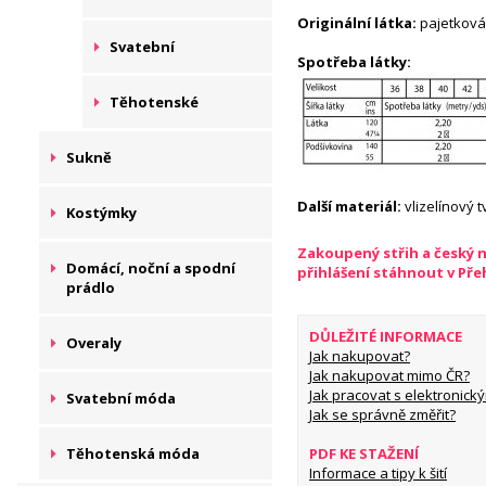
Originální látka:
pajetková
Svatební
Spotřeba látky:
Těhotenské
Sukně
Další materiál:
vlizelínový 
Kostýmky
Zakoupený střih a český 
Domácí, noční a spodní
přihlášení stáhnout v Př
prádlo
DŮLEŽITÉ INFORMACE
Overaly
Jak nakupovat?
Jak nakupovat mimo ČR?
Jak pracovat s elektronický
Svatební móda
Jak se správně změřit?
Těhotenská móda
PDF KE STAŽENÍ
Informace a tipy k šití