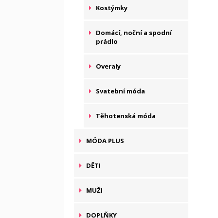
Kostýmky
Domácí, noční a spodní
prádlo
Overaly
Svatební móda
Těhotenská móda
MÓDA PLUS
DĚTI
MUŽI
DOPLŇKY