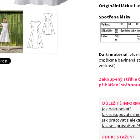
Originální látka:
ba
Spotřeba látky:
Další materiál:
vlize
cm; šikmá bavlněná s
velikosti)
Zakoupený střih a 
přihlášení stáhnou
DŮLEŽITÉ INFORM
Jak nakupovat?
Jak nakupovat mimo
Jak pracovat s elekt
Jak se správně změř
PDF KE STAŽENÍ