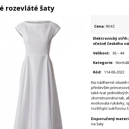
lé rozevláté šaty
Cena:
90 Kč
Elektronický střih
včetně českého ná
Velikost:
36 – 44
Kategorie:
Normáln
Kód:
114-06-2022
Na nádherné siluetě r
především princesové š
také tvar jednotlivých 
zkonstruována tak, ab
evokovala rukávky, s
rozšiřující sukňovou č
Doporučený materiá
na šaty