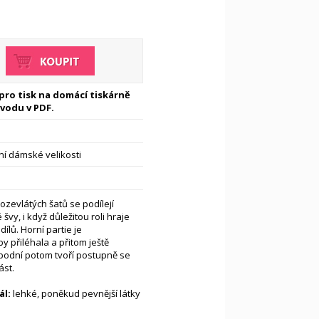
 pro tisk na domácí tiskárně
vodu v PDF.
í dámské velikosti
ozevlátých šatů se podílejí
vy, i když důležitou roli hraje
dílů. Horní partie je
y přiléhala a přitom ještě
podní potom tvoří postupně se
ást.
l:
lehké, poněkud pevnější látky