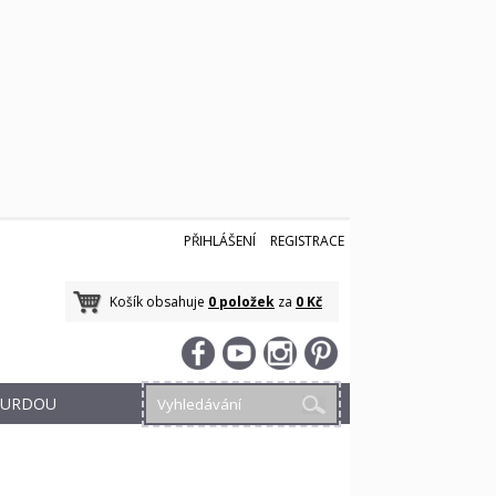
PŘIHLÁŠENÍ
REGISTRACE
Košík obsahuje
0 položek
za
0 Kč
 BURDOU