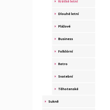
Krátké letní
Dlouhé letní
Plážové
Business
Folklórní
Retro
Svatební
Těhotenské
Sukně