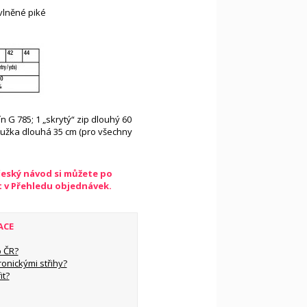
vlněné piké
lín G 785; 1 „skrytý“ zip dlouhý 60
tužka dlouhá 35 cm (pro všechny
český návod si můžete po
t v Přehledu objednávek.
ACE
 ČR?
ronickými střihy?
it?