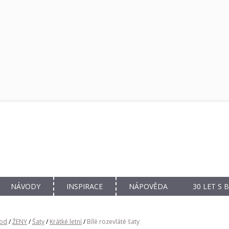
NÁVODY
INSPIRACE
NÁPOVĚDA
30 LET S
od
/
ŽENY
/
Šaty
/
Krátké letní
/
Bílé rozevláté šaty