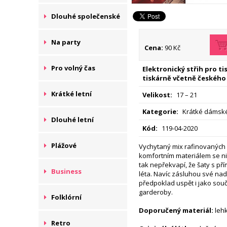
Dlouhé společenské
Na party
Cena:
90 Kč
Pro volný čas
Elektronický střih pro t
tiskárně včetně českého
Krátké letní
Velikost:
17 – 21
Kategorie:
Krátké dámské 
Dlouhé letní
Kód:
119-04-2020
Plážové
Vychytaný mix rafinovaných
komfortním materiálem se n
tak nepřekvapí, že šaty s přím
Business
léta. Navíc zásluhou své nad
předpoklad uspět i jako sou
garderoby.
Folklórní
Doporučený materiál:
lehk
Retro