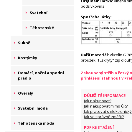
Originální látka:
vlněná sm
podšívkovina
Svatební
Spotřeba látky:
Těhotenské
Sukně
Další materiál:
vlizelín G 78
Kostýmky
proužek; 1 „skrytý“ zip dlouh
Domácí, noční a spodní
Zakoupený střih a český 
prádlo
přihlášení stáhnout v Př
Overaly
DŮLEŽITÉ INFORMACE
Jak nakupovat?
Jak nakupovat mimo ČR?
Svatební móda
Jak pracovat s elektronický
Jak se správně změřit?
Těhotenská móda
PDF KE STAŽENÍ