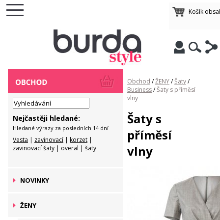
Košík obsa
Obchod
/
ŽENY
/
Šaty
/
Business
/
Šaty s příměsí
vlny
Šaty s
Nejčastěji hledané:
Hledané výrazy za posledních 14 dní
příměsí
Vesta
|
zavinovací
|
korzet
|
vlny
zavinovací šaty
|
overal
|
šaty
NOVINKY
ŽENY