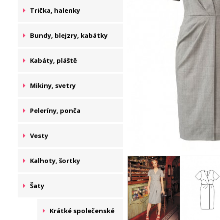
Trička, halenky
Bundy, blejzry, kabátky
Kabáty, pláště
Mikiny, svetry
Peleríny, ponča
Vesty
Kalhoty, šortky
Šaty
Krátké společenské