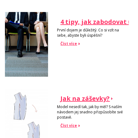
4 tipy, jak zabodovat u
První dojem je důležitý. Co si vzít na
sebe, abyste byli úspěšní?
Číst více
Jak na záševky?
Model nesedí tak, jak by měl? S naším
návodem jej snadno přizpůsobíte své
postavě.
Číst více