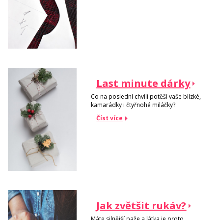
Last minute dárky
Co na poslední chvíli potěší vaše blízké,
kamarádky i čtyřnohé miláčky?
Číst více
Jak zvětšit rukáv?
Máte silnější paže a látka je proto