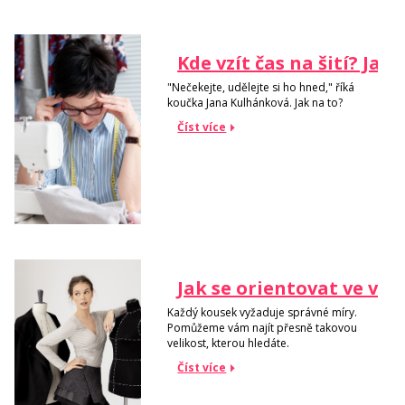
Kde vzít čas na šití? Jak
"Nečekejte, udělejte si ho hned," říká
koučka Jana Kulhánková. Jak na to?
Číst více
Jak se orientovat ve vel
Každý kousek vyžaduje správné míry.
Pomůžeme vám najít přesně takovou
velikost, kterou hledáte.
Číst více