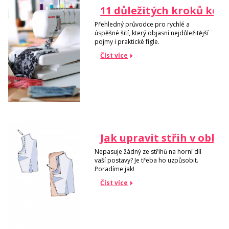
11 důležitých kroků ke s
Přehledný průvodce pro rychlé a
úspěšné šití, který objasní nejdůležitější
pojmy i praktické fígle.
Číst více
Jak upravit střih v oblas
Nepasuje žádný ze střihů na horní díl
vaší postavy? Je třeba ho uzpůsobit.
Poradíme jak!
Číst více