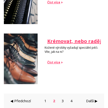
Číst více
Krémovat, nebo raději n
Kožené výrobky vyžadují speciální péči.
Víte, jak na ni?
Číst více
◀ Předchozí
1
2
3
4
Další ▶