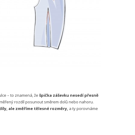
bulce – to znamená, že
špička záševku nesedí přesně
aměřený rozdíl posunout směrem dolů nebo nahoru.
íly, ale změříme tělesné rozměry,
a ty porovnáme