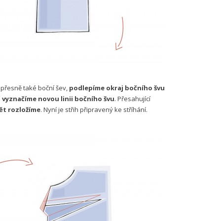
 přesně také boční šev,
podlepíme okraj bočního švu
a
vyznačíme novou linii bočního švu
. Přesahující
ět rozložíme
. Nyní je střih připravený ke stříhání.