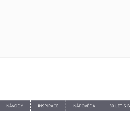
NÁVODY
INSPIRACE
NÁPOVĚDA
30 LET S