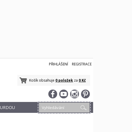
PŘIHLÁŠENÍ
REGISTRACE
Košík obsahuje
0 položek
za
0 Kč
 BURDOU