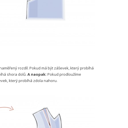
naměřený rozdíl. Pokud má být záševek, který probíhá
bíhá shora dolů.
A naopak:
Pokud prodloužíme
evek, který probíhá zdola nahoru.