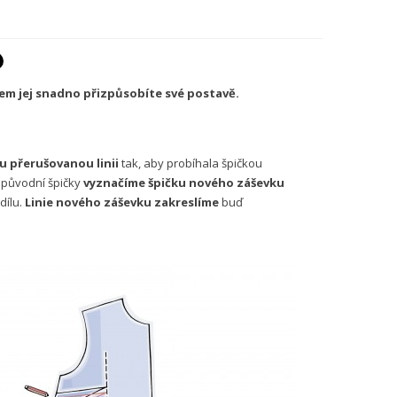
dem jej snadno přizpůsobíte své postavě.
u přerušovanou linii
tak, aby probíhala špičkou
 původní špičky
vyznačíme špičku nového záševku
dílu.
Linie nového záševku zakreslíme
buď