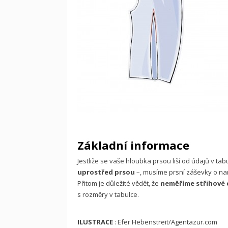
Základní informace
Jestliže se vaše hloubka prsou liší od údajů v ta
uprostřed prsou
–, musíme prsní záševky o n
Přitom je důležité vědět, že
neměříme střihové d
s rozměry v tabulce.
ILUSTRACE
: Efer Hebenstreit/Agentazur.com