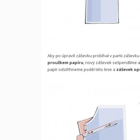
Aby po úpravě záševku probíhal v partii záševku
proužkem papíru
, nový záševek sešpendlíme 
papír odstřihneme podél této linie a
záševek op