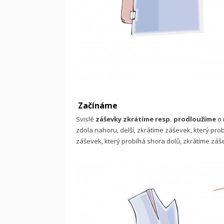
Začínáme
Svislé
záševky zkrátíme resp. prodloužíme
o 
zdola nahoru, delší, zkrátíme záševek, který pro
záševek, který probíhá shora dolů, zkrátíme záš