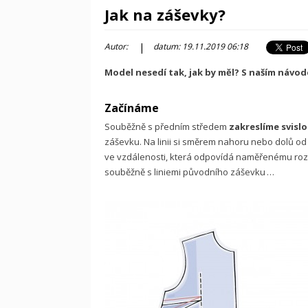
Jak na záševky?
|
Autor:
datum: 19.11.2019 06:18
Model nesedí tak, jak by měl? S naším návo
Začínáme
Souběžně s předním středem
zakreslíme svislo
záševku. Na linii si směrem nahoru nebo dolů od
ve vzdálenosti, která odpovídá naměřenému roz
souběžně s liniemi původního záševku …