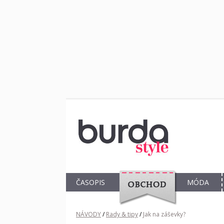
ČASOPIS
MÓDA
OBCHOD
NÁVODY
/
Rady & tipy
/
Jak na záševky?