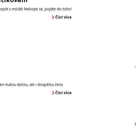
e opět v módě! Nebojte se, pojďte do toho!
Číst více
en malou slečnu, ale i dospělou ženu
Číst více