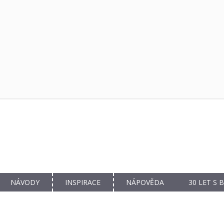
NÁVODY
INSPIRACE
NÁPOVĚDA
30 LET S