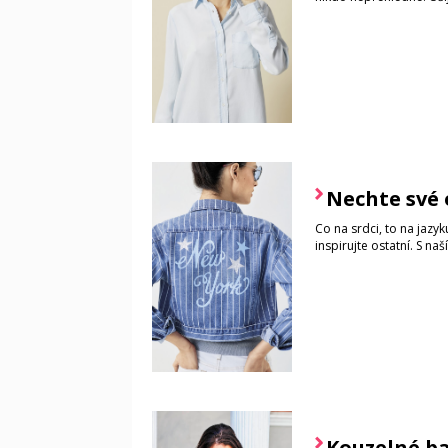
Nechte své 
Co na srdci, to na jazy
inspirujte ostatní. S n
Kouzelné b