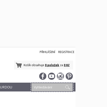
PŘIHLÁŠENÍ
REGISTRACE
Košík obsahuje
0 položek
za
0 Kč
 BURDOU