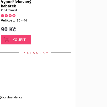
Vypodšívkovaný
kabátek
Obtížnost:
Velikost:
36 – 44
90 Kč
INSTAGRAM
@burdastyle_cz