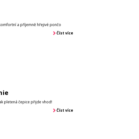
komfortní a příjemně hřejivé pončo
Číst více
nie
tak pletená čepice přijde vhod!
Číst více