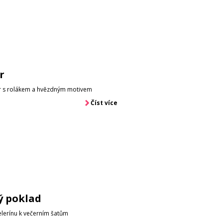
r
vr s rolákem a hvězdným motivem
Číst více
 poklad
elerínu k večerním šatům