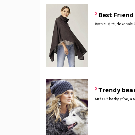
Best Friend
Rychle ušité, dokonale 
Trendy bea
Mráz už hezky štípe, a 