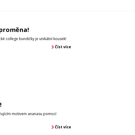
 proměna!
ické college bundičky je unikátní kousek!
Číst více
!
věžujícím motivem ananasu pomocí
Číst více