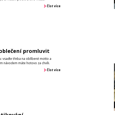
Číst více
oblečení promluvit
ku: vsaďte třeba na oblíbené motto a
aším návodem máte hotovo za chvíli.
Číst více
atikování