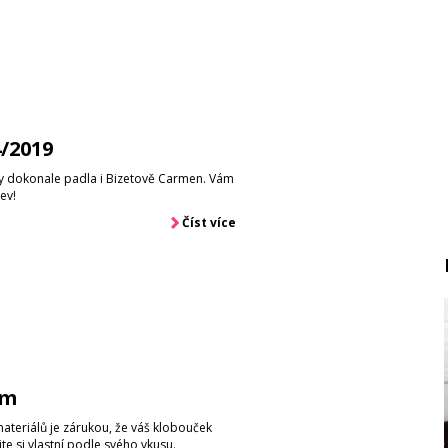
4/2019
y dokonale padla i Bizetově Carmen. Vám
rev!
Číst více
om
teriálů je zárukou, že váš klobouček
te si vlastní podle svého vkusu.