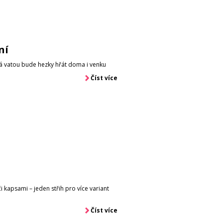
ní
á vatou bude hezky hřát doma i venku
Číst více
 či kapsami – jeden střih pro více variant
Číst více