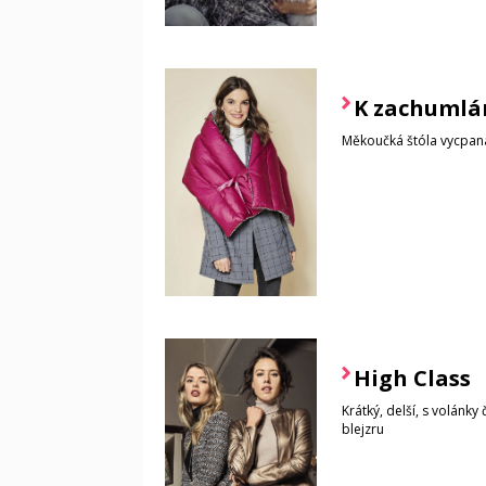
K zachumlá
Měkoučká štóla vycpan
High Class
Krátký, delší, s volánky
blejzru