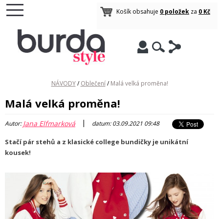
Košík obsahuje
0 položek
za
0 Kč
NÁVODY
/
Oblečení
/
Malá velká proměna!
Malá velká proměna!
|
Jana Elfmarková
Autor:
datum: 03.09.2021 09:48
Stačí pár stehů a z klasické college bundičky je unikátní
kousek!