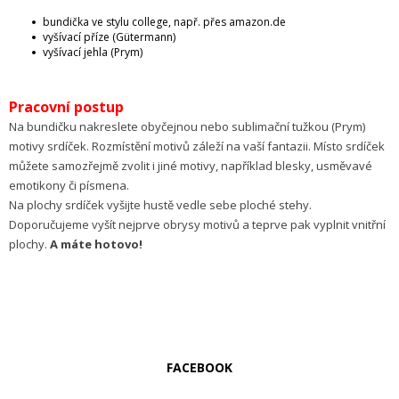
bundička ve stylu college, např. přes amazon.de
vyšívací příze (Gütermann)
vyšívací jehla (Prym)
Pracovní postup
Na bundičku nakreslete obyčejnou nebo sublimační tužkou (Prym)
motivy srdíček. Rozmístění motivů záleží na vaší fantazii. Místo srdíček
můžete samozřejmě zvolit i jiné motivy, například blesky, usměvavé
emotikony či písmena.
Na plochy srdíček vyšijte hustě vedle sebe ploché stehy.
Doporučujeme vyšít nejprve obrysy motivů a teprve pak vyplnit vnitřní
plochy.
A máte hotovo!
FACEBOOK