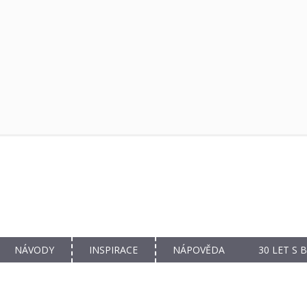
NÁVODY
INSPIRACE
NÁPOVĚDA
30 LET S