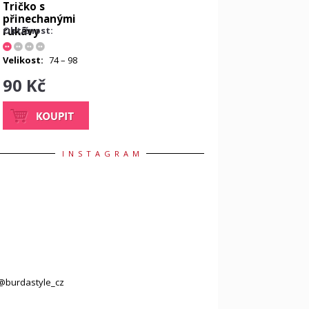
Tričko s
přinechanými
rukávy
Obtížnost:
Velikost:
74 – 98
90 Kč
INSTAGRAM
@burdastyle_cz