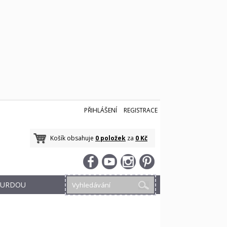
PŘIHLÁŠENÍ
REGISTRACE
Košík obsahuje
0 položek
za
0 Kč
 BURDOU