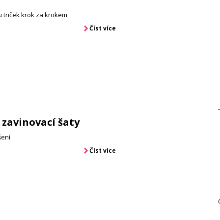
 triček krok za krokem
Číst více
zavinovací šaty
šení
Číst více