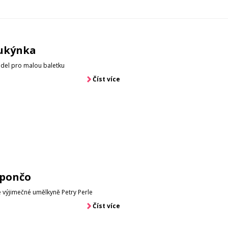
ukýnka
del pro malou baletku
Číst více
pončo
e výjimečné umělkyně Petry Perle
Číst více