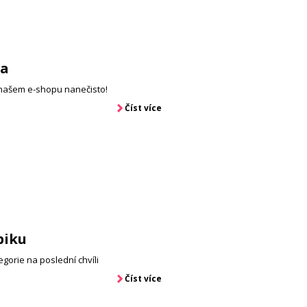
ma
našem e-shopu nanečisto!
Číst více
biku
egorie na poslední chvíli
Číst více