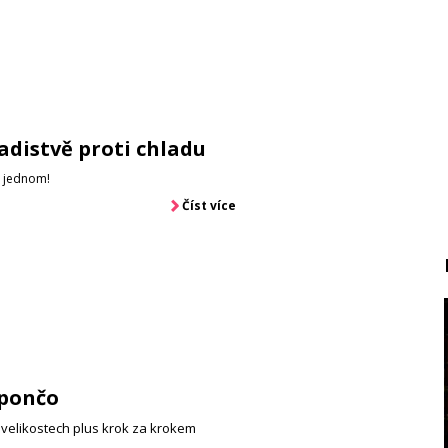
adistvě proti chladu
v jednom!
Číst více
pončo
velikostech plus krok za krokem