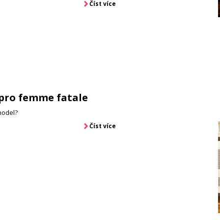
Číst více
pro femme fatale
 model?
Číst více