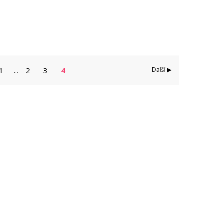
1
2
3
4
Další ▶
...