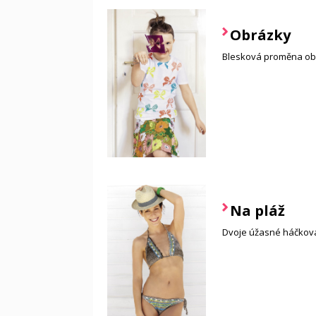
Obrázky
Blesková proměna obyč
Na pláž
Dvoje úžasné háčkova