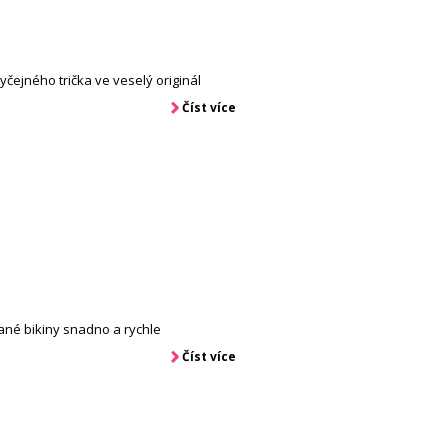
ejného trička ve veselý originál
Číst více
né bikiny snadno a rychle
Číst více