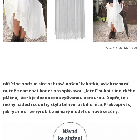
Foto: Michael Munique
Blížící se podzim sice nahrává nošení kabátků, avšak nemusí
nutně znamenat konec pro splývavou „letní“ sukni z indického
plátna, která je dozdobena vyšívanou bordurou. Dopřejte si
něžný nádech country stylu během babího léta. Překvapí vás,
jak rychle si lze vyrobit zajímavý model do nové sezóny.