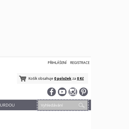
PŘIHLÁŠENÍ
REGISTRACE
Košík obsahuje
0 položek
za
0 Kč
 BURDOU