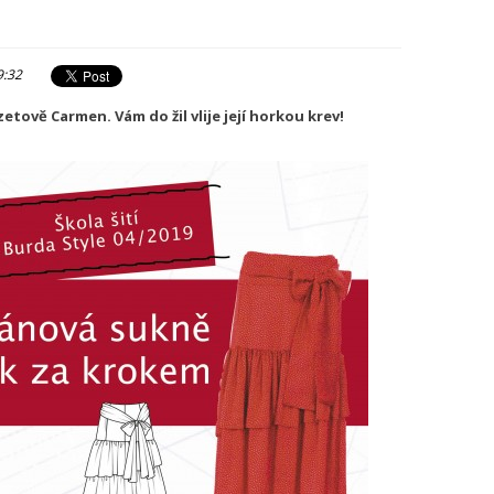
9:32
tově Carmen. Vám do žil vlije její horkou krev!