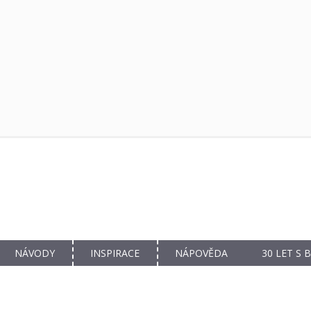
NÁVODY
INSPIRACE
NÁPOVĚDA
30 LET S