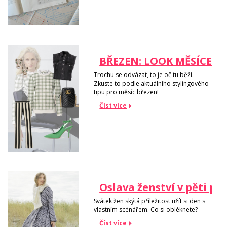
BŘEZEN: LOOK MĚSÍCE
Trochu se odvázat, to je oč tu běží.
Zkuste to podle aktuálního stylingového
tipu pro měsíc březen!
Číst více
Oslava ženství v pěti pr
Svátek žen skýtá příležitost užít si den s
vlastním scénářem. Co si obléknete?
Číst více