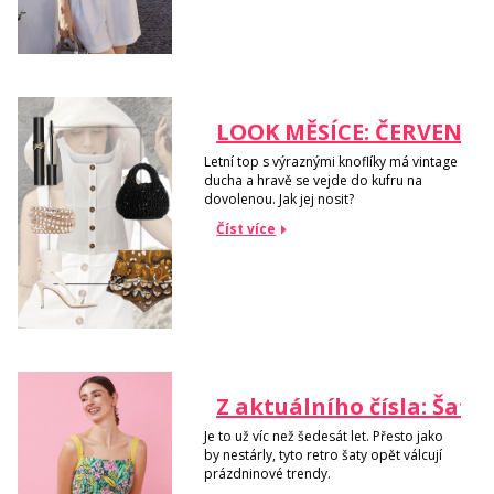
LOOK MĚSÍCE: ČERVEN
Letní top s výraznými knoflíky má vintage
ducha a hravě se vejde do kufru na
dovolenou. Jak jej nosit?
Číst více
Z aktuálního čísla: Šaty
Je to už víc než šedesát let. Přesto jako
by nestárly, tyto retro šaty opět válcují
prázdninové trendy.