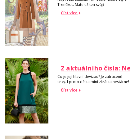
Trenčkot. Máte už ten svůj?
Číst více
Z aktuálního čísla: Nes
Co je její hlavní devízou? Je zatraceně
sexy. I proto délka mini zkrátka nestárne!
Číst více