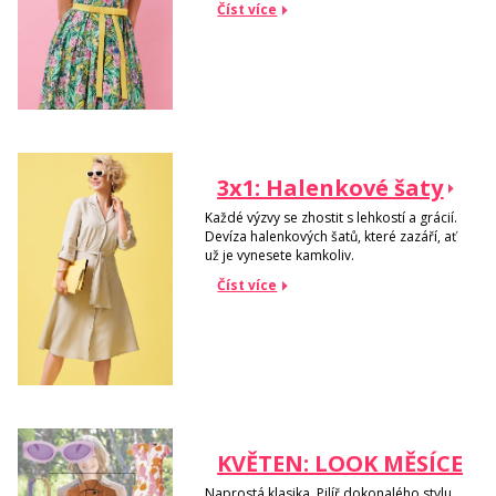
Číst více
3x1: Halenkové šaty
Každé výzvy se zhostit s lehkostí a grácií.
Devíza halenkových šatů, které zazáří, ať
už je vynesete kamkoliv.
Číst více
KVĚTEN: LOOK MĚSÍCE
Naprostá klasika. Pilíř dokonalého stylu.