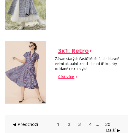
3x1: Retro
Závan starých časů? Možná, ale hlavně
velmi aktuální trend – hned tři kousky
oddané retro stylu!
Číst více
◀ Předchozí
1
2
3
4
20
...
Další ▶