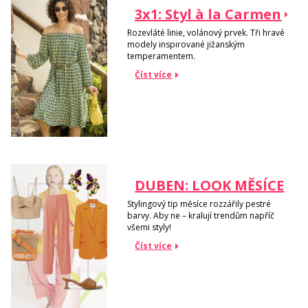
3x1: Styl à la Carmen
Rozevláté linie, volánový prvek. Tři hravé
modely inspirované jižanským
temperamentem.
Číst více
DUBEN: LOOK MĚSÍCE
Stylingový tip měsíce rozzářily pestré
barvy. Aby ne – kralují trendům napříč
všemi styly!
Číst více