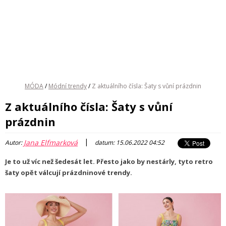
MÓDA
/
Módní trendy
/
Z aktuálního čísla: Šaty s vůní prázdnin
Z aktuálního čísla: Šaty s vůní
prázdnin
|
Jana Elfmarková
Autor:
datum: 15.06.2022 04:52
Je to už víc než šedesát let. Přesto jako by nestárly, tyto retro
šaty opět válcují prázdninové trendy.