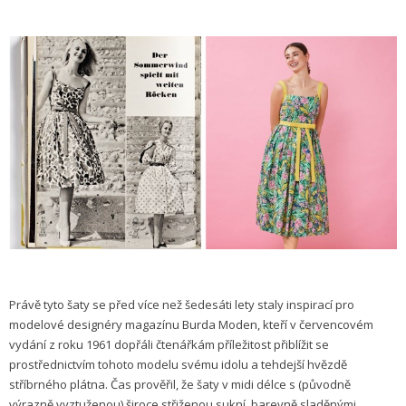
Právě tyto šaty se před více než šedesáti lety staly inspirací pro
modelové designéry magazínu Burda Moden, kteří v červencovém
vydání z roku 1961 dopřáli čtenářkám příležitost přiblížit se
prostřednictvím tohoto modelu svému idolu a tehdejší hvězdě
stříbrného plátna. Čas prověřil, že šaty v midi délce s (původně
výrazně vyztuženou) široce střiženou sukní, barevně sladěnými