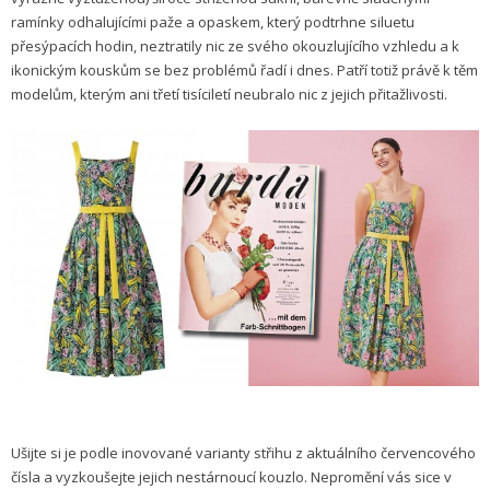
ramínky odhalujícími paže a opaskem, který podtrhne siluetu
přesýpacích hodin, neztratily nic ze svého okouzlujícího vzhledu a k
ikonickým kouskům se bez problémů řadí i dnes. Patří totiž právě k těm
modelům, kterým ani třetí tisíciletí neubralo nic z jejich přitažlivosti.
Ušijte si je podle inovované varianty střihu z aktuálního červencového
čísla a vyzkoušejte jejich nestárnoucí kouzlo. Nepromění vás sice v