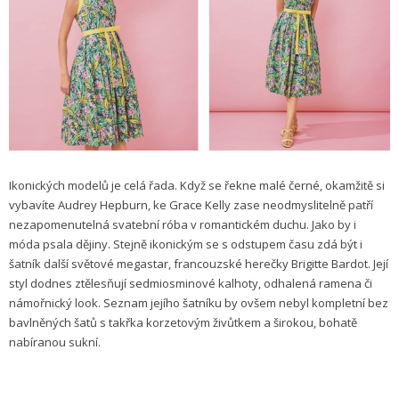
Ikonických modelů je celá řada. Když se řekne malé černé, okamžitě si
vybavíte Audrey Hepburn, ke Grace Kelly zase neodmyslitelně patří
nezapomenutelná svatební róba v romantickém duchu. Jako by i
móda psala dějiny. Stejně ikonickým se s odstupem času zdá být i
šatník další světové megastar, francouzské herečky Brigitte Bardot. Její
styl dodnes ztělesňují sedmiosminové kalhoty, odhalená ramena či
námořnický look. Seznam jejího šatníku by ovšem nebyl kompletní bez
bavlněných šatů s takřka korzetovým živůtkem a širokou, bohatě
nabíranou sukní.