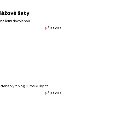
lážové šaty
na letní dovolenou
Číst více
í čtenářky z blogu Prosikulky.cz
Číst více