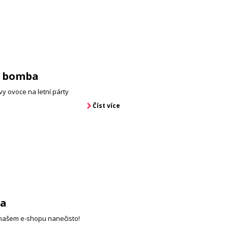
á bomba
ivy ovoce na letní párty
Číst více
ma
našem e-shopu nanečisto!