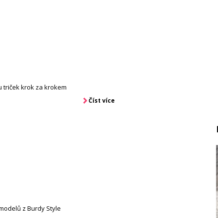
 triček krok za krokem
Číst více
e modelů z Burdy Style