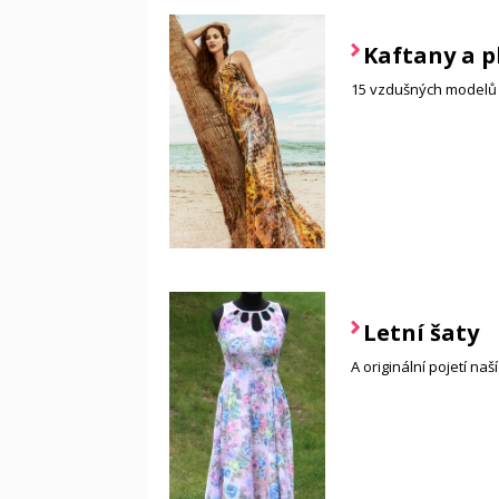
Kaftany a p
15 vzdušných modelů 
Letní šaty
A originální pojetí naš