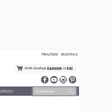
PŘIHLÁŠENÍ
REGISTRACE
Košík obsahuje
0 položek
za
0 Kč
 BURDOU