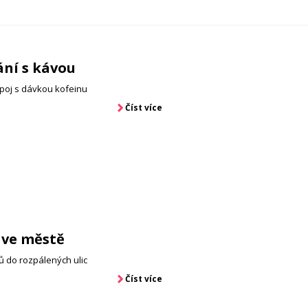
ní s kávou
ápoj s dávkou kofeinu
Číst více
 ve městě
 do rozpálených ulic
Číst více