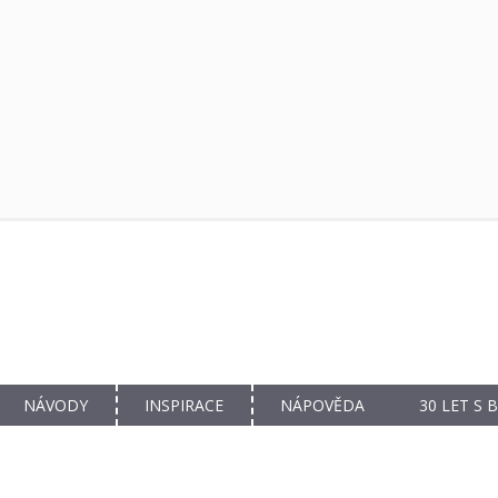
NÁVODY
INSPIRACE
NÁPOVĚDA
30 LET S