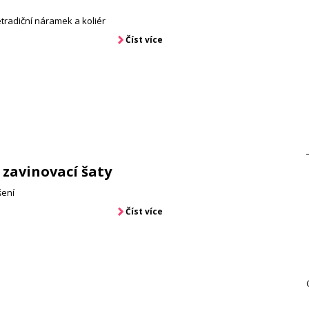
tradiční náramek a koliér
Číst více
zavinovací šaty
šení
Číst více