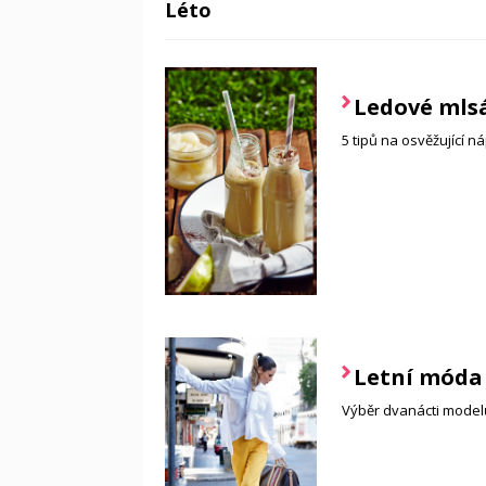
Léto
Ledové mlsá
5 tipů na osvěžující n
Letní móda
Výběr dvanácti modelů