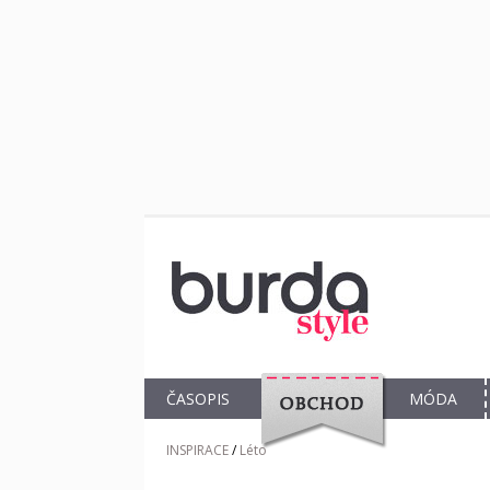
ČASOPIS
MÓDA
OBCHOD
INSPIRACE
/
Léto