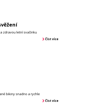
svěžení
na zdravou letní svačinku
Číst více
né bikiny snadno a rychle
Číst více