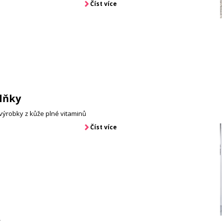
Číst více
lňky
výrobky z kůže plné vitaminů
Číst více