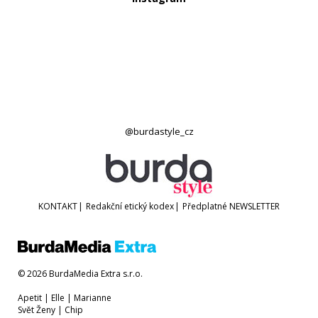
@burdastyle_cz
KONTAKT
|
Redakční etický kodex
|
Předplatné
NEWSLETTER
© 2026 BurdaMedia Extra s.r.o.
Apetit
|
Elle
|
Marianne
Svět Ženy
|
Chip