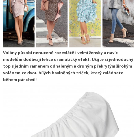
Volány působí nenuceně rozevlátě i velmi žensky a navíc
modelům dodávají lehce dramatický efekt. Ušijte si jednoduchý
top s jedním ramenem odhaleným a druhým překrytým širokým
volánem ze dvou bílých bavlněných triček, který zvládnete
během pár chvil!