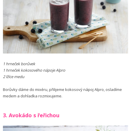
1 hrneček borůvek
1 hrneček kokosového nápoje Alpro
2 lžíce medu
Borůvky dáme do mixéru, přilijeme kokosový nápoj Alpro, osladíme
medem a dohladka rozmixujeme.
3. Avokádo s řeřichou