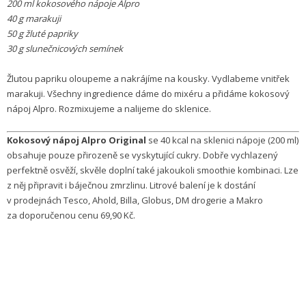
200 ml kokosového nápoje Alpro
40 g marakuji
50 g žluté papriky
30 g slunečnicových semínek
Žlutou papriku oloupeme a nakrájíme na kousky. Vydlabeme vnitřek
marakuji. Všechny ingredience dáme do mixéru a přidáme kokosový
nápoj Alpro. Rozmixujeme a nalijeme do sklenice.
Kokosový nápoj Alpro Original
se 40 kcal na sklenici nápoje (200 ml)
obsahuje pouze přirozeně se vyskytující cukry. Dobře vychlazený
perfektně osvěží, skvěle doplní také jakoukoli smoothie kombinaci. Lze
z něj připravit i báječnou zmrzlinu. Litrové balení je k dostání
v prodejnách Tesco, Ahold, Billa, Globus, DM drogerie a Makro
za doporučenou cenu 69,90 Kč.