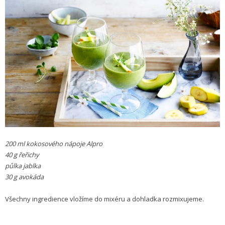
200 ml kokosového nápoje Alpro
40 g řeřichy
půlka jablka
30 g avokáda
Všechny ingredience vložíme do mixéru a dohladka rozmixujeme.