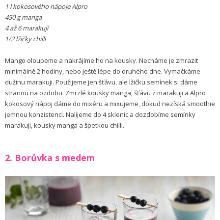
1 l kokosového nápoje Alpro
450 g manga
4 až 6 marakují
1/2 lžičky chilli
Mango oloupeme a nakrájíme ho na kousky. Necháme je zmrazit
minimálně 2 hodiny, nebo ještě lépe do druhého dne. Vymačkáme
dužinu marakuji. Použijeme jen šťávu, ale lžičku semínek si dáme
stranou na ozdobu. Zmrzlé kousky manga, šťávu z marakuji a Alpro
kokosový nápoj dáme do mixéru a mixujeme, dokud nezíská smoothie
jemnou konzistenci. Nalijeme do 4 sklenic a dozdobíme semínky
marakuji, kousky manga a špetkou chilli.
2. Borůvka s medem