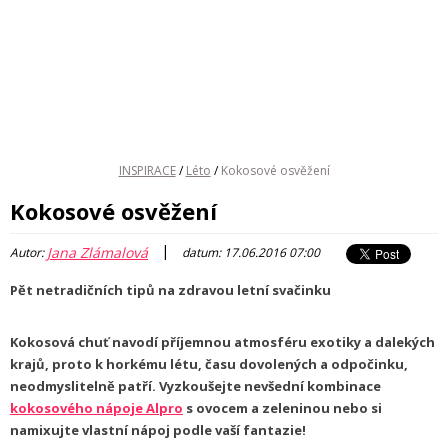
INSPIRACE
/
Léto
/
Kokosové osvěžení
Kokosové osvěžení
|
Jana Zlámalová
Autor:
datum: 17.06.2016 07:00
Pět netradičních tipů na zdravou letní svačinku
Kokosová chuť navodí příjemnou atmosféru exotiky a dalekých
krajů, proto k horkému létu, času dovolených a odpočinku,
neodmyslitelně patří. Vyzkoušejte nevšední kombinace
kokosového nápoje Alpro
s ovocem a zeleninou nebo si
namixujte vlastní nápoj podle vaší fantazie!