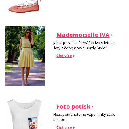
Mademoiselle IVA
Jak si poradila čtenářka Iva s letními
šaty z červencové Burdy Style?
Číst více
Foto potisk
Nezapomenutelné vzpomínky stále
u sebe
Číst více