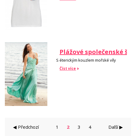
Plážové společenské šat
S éterickým kouzlem mořské víly
Číst více
◀ Předchozí
1
2
3
4
Další ▶