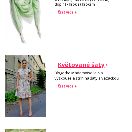
doplněk krok za krokem
Číst více
Květované šaty
Blogerka Mademoiselle Iva
vyzkoušela střih na šaty s vázačkou
Číst více