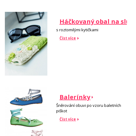
Háčkovaný obal na slune
s roztomilými kytičkami
Číst více
Balerínky
Šněrování obuvi po vzoru baletních
piškot
Číst více