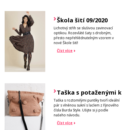
Škola šití 09/2020
Lichotivý střih se slušivou zavinovací
optikou. Rozevláté šaty s drobným,
přesto nepřehlédnutelným vzorem v
nové Škole šití!
Číst více
Taška s potaženými knof
Taška s roztomilými puntíky tvoří ideální
pár s vlněnou sukní s laclem z říjnového
čísla Burda Style. Ušijte si ji podle
našeho návodu.
Číst více