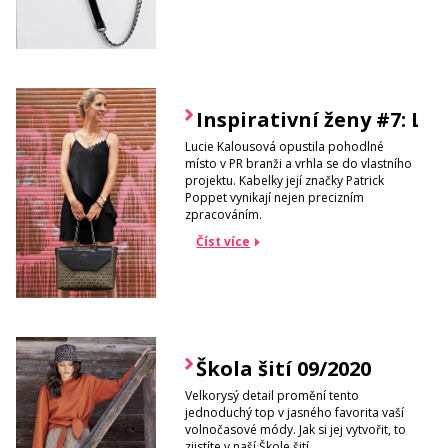
Inspirativní ženy #7: Lu
Lucie Kalousová opustila pohodlné
místo v PR branži a vrhla se do vlastního
projektu. Kabelky její značky Patrick
Poppet vynikají nejen precizním
zpracováním.
Číst více
Škola šití 09/2020
Velkorysý detail promění tento
jednoduchý top v jasného favorita vaší
volnočasové módy. Jak si jej vytvořit, to
zjistíte v naší Škole šití.