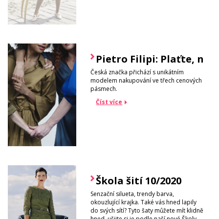
Pietro Filipi: Plaťte, na k
Česká značka přichází s unikátním
modelem nakupování ve třech cenových
pásmech.
Číst více
Škola šití 10/2020
Senzační silueta, trendy barva,
okouzlující krajka. Také vás hned lapily
do svých sítí? Tyto šaty můžete mít klidně
hned, ušijte si je podle naší nové Školy