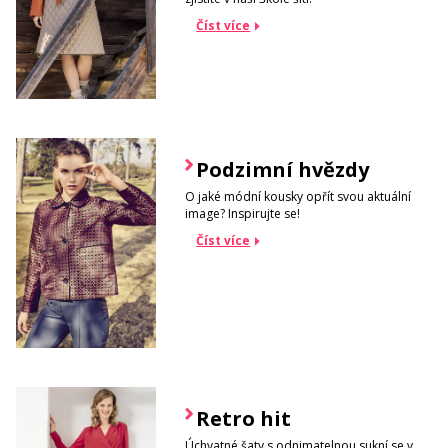
Číst více
Podzimní hvězdy
O jaké módní kousky opřít svou aktuální
image? Inspirujte se!
Číst více
Retro hit
Úchvatné šaty s odnimatelnou sukní se v