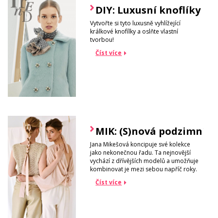
DIY: Luxusní knoflíky
Vytvořte si tyto luxusně vyhlížející
králkové knofílky a oslňte vlastní
tvorbou!
Číst více
MIK: (S)nová podzimní k
Jana Mikešová koncipuje své kolekce
jako nekonečnou řadu. Ta nejnovější
vychází z dřívějších modelů a umožňuje
kombinovat je mezi sebou napříč roky.
Číst více