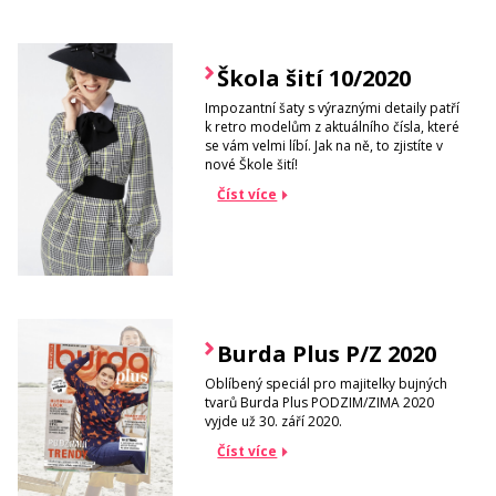
Škola šití 10/2020
Impozantní šaty s výraznými detaily patří
k retro modelům z aktuálního čísla, které
se vám velmi líbí. Jak na ně, to zjistíte v
nové Škole šití!
Číst více
Burda Plus P/Z 2020
Oblíbený speciál pro majitelky bujných
tvarů Burda Plus PODZIM/ZIMA 2020
vyjde už 30. září 2020.
Číst více