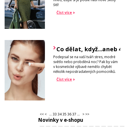
šití!
Číst více
Co dělat, když...aneb 4
Podepsal se na vaší tváři stres, modré
světlo nebo probděná noc? Pak by vám
v kosmetické výbavě nemělo chybět
několik nepostradatených pomocníků.
Číst více
<<
<
...
33
34
35
36
37
...
>
>>
Novinky v e-shopu