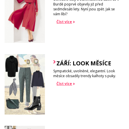
Burdě poprvé objevily již před
sedmdesáti lety. Nyní jsou zpět. Jak se
vám líbí?
Číst více
ZÁŘÍ: LOOK MĚSÍCE
Sympatické, uvolněné, elegantní. Look
měsíce obsadily trendy kalhoty s puky.
Číst více