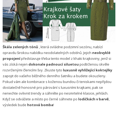
Škála zelených tónů
, která ovládne podzimní sezónu, nabízí
opravdu širokou nabídku neodolatelných odstínů. Jejich
neobvyklé
propojení
představuje třeba tento model z khaki krajkoviny, jenž si
vás získá nejen
dokonale padnoucí siluetou
podtrženou skvěle
rozvrženými členicími švy. Zkuste tyto
luxusně vyhlížející koktejlky
zapojit do vašeho běžného denního šatníku a budete okouzleny.
Pokud vám ale kombinace s koženou bundou či teniskami nepřijdou
dostatečně honosné pro párování s luxusními krajkami, pak se
nenechte ovlivnit trendy a sáhněte po nesmrtelné klasice, jehlách.
Když se odvážete a místo po černé sáhnete po
lodičkách v barvě
,
výsledek bude
hotová bomba
!