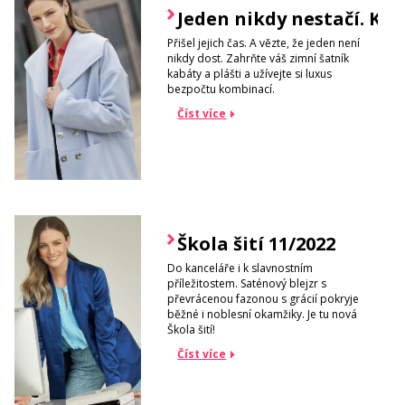
Jeden nikdy nestačí. Kab
Přišel jejich čas. A vězte, že jeden není
nikdy dost. Zahrňte váš zimní šatník
kabáty a plášti a užívejte si luxus
bezpočtu kombinací.
Číst více
Škola šití 11/2022
Do kanceláře i k slavnostním
příležitostem. Saténový blejzr s
převrácenou fazonou s grácií pokryje
běžné i noblesní okamžiky. Je tu nová
Škola šití!
Číst více