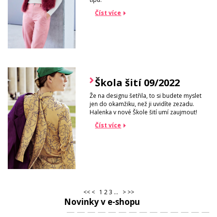
Číst více
Škola šití 09/2022
Že na designu šetřila, to si budete myslet
jen do okamžiku, než ji uvidíte zezadu.
Halenka v nové Škole šití umí zaujmout!
Číst více
<<
<
1
2
3
...
>
>>
Novinky v e-shopu