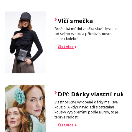
Vlčí smečka
Brněnská módní značka slaví deset let
od svého vzniku a přichází s novou
unisex kolekcí.
Číst více
DIY: Dárky vlastní rukou
Vlastnoručně vyrobené dárky mají své
kouzlo. A když navíc ladí s ostatními
kousky vytvořenými podle Burdy, to je
teprve radosti!
Číst více