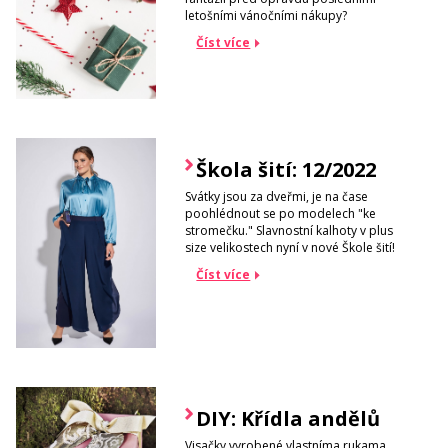
letošními vánočními nákupy?
Číst více
Škola šití: 12/2022
Svátky jsou za dveřmi, je na čase
poohlédnout se po modelech "ke
stromečku." Slavnostní kalhoty v plus
size velikostech nyní v nové Škole šití!
Číst více
DIY: Křídla andělů
Visačky vyrobené vlastníma rukama