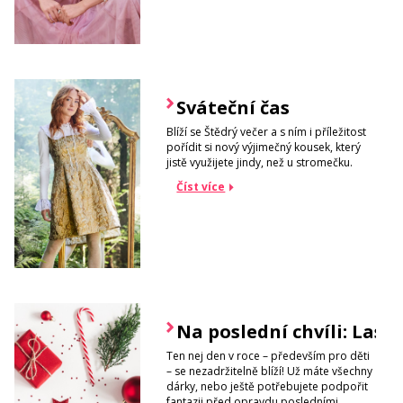
Sváteční čas
Blíží se Štědrý večer a s ním i příležitost
pořídit si nový výjimečný kousek, který
jistě využijete jindy, než u stromečku.
Číst více
Na poslední chvíli: Last
Ten nej den v roce – především pro děti
– se nezadržitelně blíží! Už máte všechny
dárky, nebo ještě potřebujete podpořit
fantazii před opravdu posledními