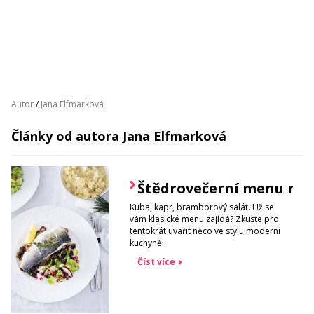
Autor
/
Jana Elfmarková
Články od autora Jana Elfmarková
Štědrovečerní menu net
Kuba, kapr, bramborový salát. Už se
vám klasické menu zajídá? Zkuste pro
tentokrát uvařit něco ve stylu moderní
kuchyně.
Číst více