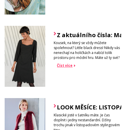
Z aktuálního čísla: Malé
Kousek, na který se vždy můžete
spolehnout? Little black dress! Nikdy vás
nenechají na holičkách a nabízí tolik
prostoru pro módní hru. Máte už ty své?
Číst více
LOOK MĚSÍCE: LISTOPAD
Klasické jistě v šatníku máte. Je čas
doplnit i jedny nestandardní. Džíny
trochu jinak v listopadovém stylingovém
tipu.