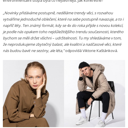
environmentální stopa byla co nejšetrnější. Jak konkrétně?
„Novinky přidáváme postupně, neděláme trendy věci, s rozvahou
vytváříme jednoduché oblečení, které na sebe postupně navazuje, a to i
napříč léty. Ten známý formát, kdy se 4x do roka přijde s novou kolekcí,
je podle nás opakem toho nejdůležitějšího trendu současnosti, kterého
bychom se měli držet všichni – udržitelnosti. Tu my shledáváme v tom,
že neprodukujeme zbytečný balast, ale kvalitní a nadčasové věci, které
nás budou bavit ne sezóny, ale léta,"
odpovídá Viktorie Kaštánková.