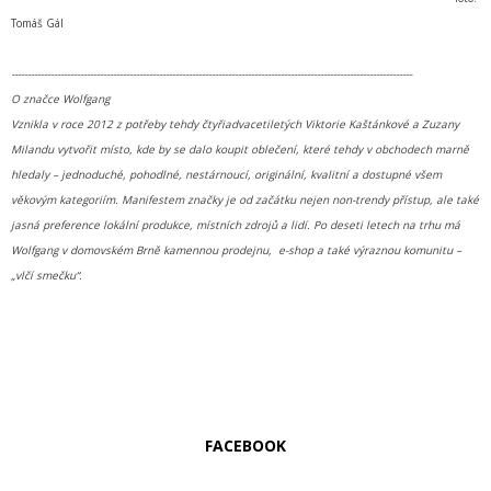
Tomáš Gál
--------------------------------------------------------------------------------------------------------------------------
O značce Wolfgang
Vznikla v roce 2012 z potřeby tehdy čtyřiadvacetiletých Viktorie Kaštánkové a Zuzany
Milandu vytvořit místo, kde by se dalo koupit oblečení, které tehdy v obchodech marně
hledaly – jednoduché, pohodlné, nestárnoucí, originální, kvalitní a dostupné všem
věkovým kategoriím. Manifestem značky je od začátku nejen non-trendy přístup, ale také
jasná preference lokální produkce, místních zdrojů a lidí. Po deseti letech na trhu má
Wolfgang v domovském Brně kamennou prodejnu, e-shop a také výraznou komunitu –
„vlčí smečku“.
FACEBOOK