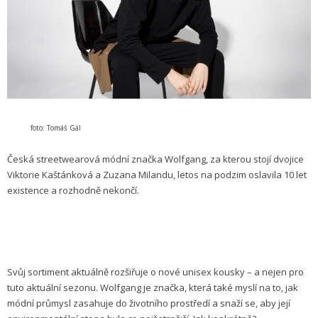
foto: Tomáš Gál
Česká streetwearová módní značka Wolfgang, za kterou stojí dvojice
Viktorie Kaštánková a Zuzana Milandu, letos na podzim oslavila 10 let
existence a rozhodně nekončí.
Svůj sortiment aktuálně rozšiřuje o nové unisex kousky – a nejen pro
tuto aktuální sezonu. Wolfgang je značka, která také myslí na to, jak
módní průmysl zasahuje do životního prostředí a snaží se, aby její