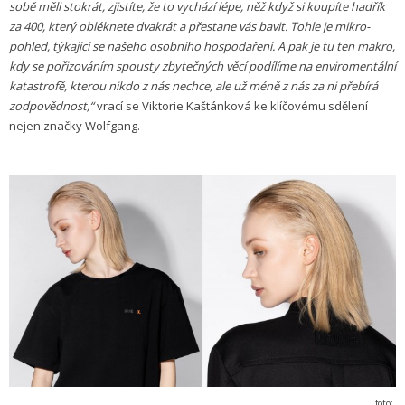
sobě měli stokrát, zjistíte, že to vychází lépe, něž když si koupíte hadřík
za 400, který obléknete dvakrát a přestane vás bavit. Tohle je mikro-
pohled, týkající se našeho osobního hospodaření. A pak je tu ten makro,
kdy se pořizováním spousty zbytečných věcí podílíme na enviromentální
katastrofě, kterou nikdo z nás nechce, ale už méně z nás za ni přebírá
zodpovědnost,“
vrací se Viktorie Kaštánková ke klíčovému sdělení
nejen značky Wolfgang.
foto: