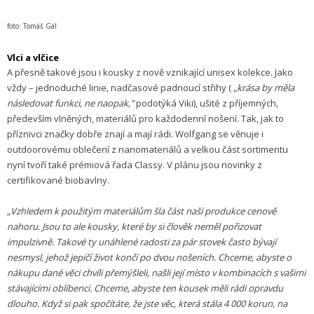
foto: Tomáš Gál
Vlci a vlčice
A přesně takové jsou i kousky z nově vznikající unisex kolekce. Jako
vždy – jednoduché linie, nadčasové padnoucí střihy (
„krása by měla
následovat funkci, ne naopak,"
podotýká Viki), ušité z příjemných,
především vlněných, materiálů pro každodenní nošení. Tak, jak to
příznivci značky dobře znají a mají rádi. Wolfgang se věnuje i
outdoorovému oblečení z nanomateriálů a velkou část sortimentu
nyní tvoří také prémiová řada Classy. V plánu jsou novinky z
certifikované biobavlny.
„Vzhledem k použitým materiálům šla část naší produkce cenově
nahoru. Jsou to ale kousky, které by si člověk neměl pořizovat
impulzivně. Takové ty unáhlené radosti za pár stovek často bývají
nesmysl, jehož jepičí život končí po dvou nošeních. Chceme, abyste o
nákupu dané věci chvíli přemýšleli, našli její místo v kombinacích s vašimi
stávajícími oblíbenci. Chceme, abyste ten kousek měli rádi opravdu
dlouho. Když si pak spočítáte, že jste věc, která stála 4 000 korun, na